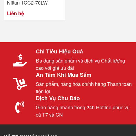
Nittan 1CC2-70LW
Liên hệ
Chi Tiêu Hiệu Quả
Đa dạng sản phẩm và dịch vụ Chất lượng
cao với giá ưu đãi
An Tâm Khi Mua Sắm
Sản phẩm, hàng hóa chính hãng Thanh toán
tiện lợi
Dịch Vụ Chu Đáo
Giao hàng nhanh trong 24h Hotline phục vụ
cả T7 và CN