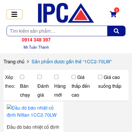
0
Tìm
kiếm
0914 348 397
Mr.Tuấn Thành
Trang chủ
Sản phẩm được gắn thẻ “1CC2-70LW”
Xếp
Giá
Giá cao
theo:
Bán
Đánh
Hàng
thấp đến
xuống thấp
chạy
giá
mới
cao
Đầu dò báo nhiệt cố định