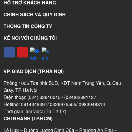
HỖ TRỢ KHÁCH HÀNG
CHÍNH SÁCH VÀ QUY ĐỊNH
THÔNG TIN CÔNG TY
KẾ NỐI VỚI CHÚNG TÔI
VP. GIAO DỊCH (TP.HÀ NỘI)
Phòng 1005 Tòa nhà B3D, KĐT Nam Trung Yên, Q. Cầu
Giấy. TP Hà Nội
Điện thoại: (024) 62810015 / (024)62691127
Hotline: 0914348397/ 0326975555/ 0983048814
Thời gian làm việc: (Từ T2-T7)
CHI NHÁNH (TP.HCM)
Lô H38 – Đường Lương Định Của – Phường An Phú –