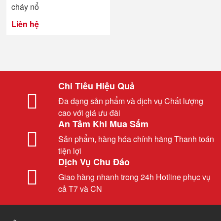
cháy nổ
Liên hệ
Chi Tiêu Hiệu Quả
Đa dạng sản phẩm và dịch vụ Chất lượng
cao với giá ưu đãi
An Tâm Khi Mua Sắm
Sản phẩm, hàng hóa chính hãng Thanh toán
tiện lợi
Dịch Vụ Chu Đáo
Giao hàng nhanh trong 24h Hotline phục vụ
cả T7 và CN