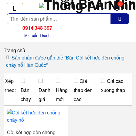
0
Tìm
kiếm
0914 348 397
Mr.Tuấn Thành
Trang chủ
Sản phẩm được gắn thẻ “Bán Còi kết hợp đèn chống
cháy nổ Hàn Quốc”
Xếp
Giá
Giá cao
theo:
Bán
Đánh
Hàng
thấp đến
xuống thấp
chạy
giá
mới
cao
Còi kết hợp đèn chống