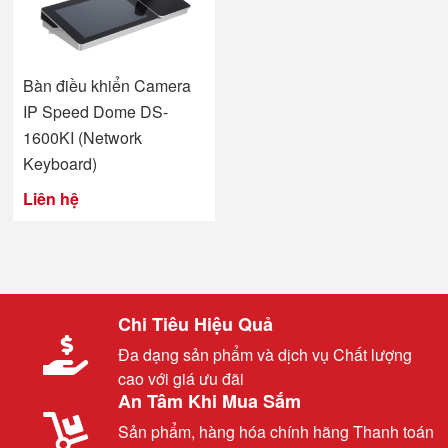
Bàn điều khiển Camera
IP Speed Dome DS-
1600KI (Network
Keyboard)
Liên hệ
Chi Tiêu Hiệu Quả
Đa dạng sản phẩm và dịch vụ Chất lượng
cao với giá ưu đãi
An Tâm Khi Mua Sắm
Sản phẩm, hàng hóa chính hãng Thanh toán