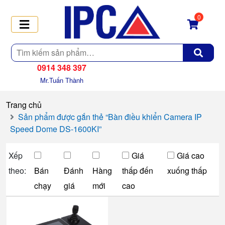
0
Tìm
kiếm
0914 348 397
Mr.Tuấn Thành
Trang chủ
Sản phẩm được gắn thẻ “Bàn điều khiển Camera IP
Speed Dome DS-1600KI”
Xếp
Giá
Giá cao
theo:
Bán
Đánh
Hàng
thấp đến
xuống thấp
chạy
giá
mới
cao