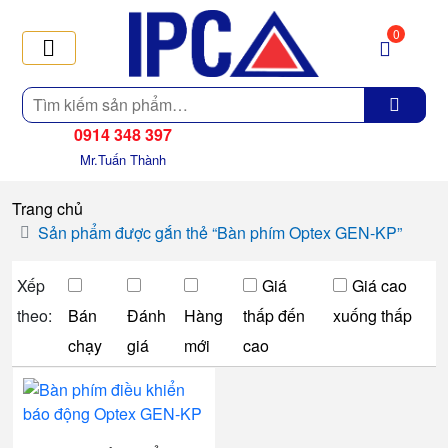
0
Tìm
kiếm
0914 348 397
Mr.Tuấn Thành
Trang chủ
Sản phẩm được gắn thẻ “Bàn phím Optex GEN-KP”
Xếp
Giá
Giá cao
theo:
Bán
Đánh
Hàng
thấp đến
xuống thấp
chạy
giá
mới
cao