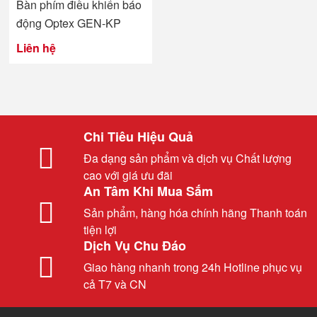
Bàn phím điều khiển báo
động Optex GEN-KP
Liên hệ
Chi Tiêu Hiệu Quả
Đa dạng sản phẩm và dịch vụ Chất lượng
cao với giá ưu đãi
An Tâm Khi Mua Sắm
Sản phẩm, hàng hóa chính hãng Thanh toán
tiện lợi
Dịch Vụ Chu Đáo
Giao hàng nhanh trong 24h Hotline phục vụ
cả T7 và CN