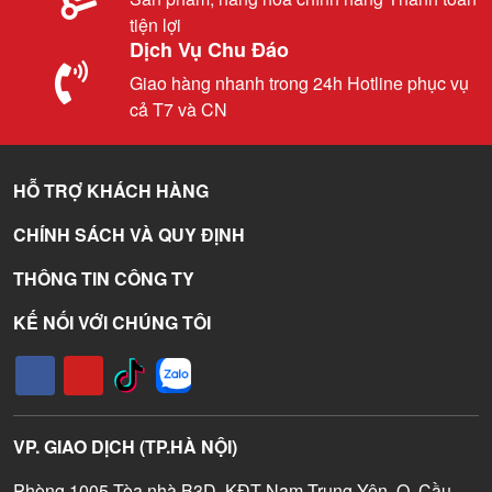
tiện lợi
Dịch Vụ Chu Đáo
Giao hàng nhanh trong 24h Hotline phục vụ
cả T7 và CN
HỖ TRỢ KHÁCH HÀNG
CHÍNH SÁCH VÀ QUY ĐỊNH
THÔNG TIN CÔNG TY
KẾ NỐI VỚI CHÚNG TÔI
VP. GIAO DỊCH (TP.HÀ NỘI)
Phòng 1005 Tòa nhà B3D, KĐT Nam Trung Yên, Q. Cầu