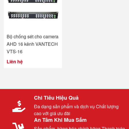
Bộ chống sét cho camera
AHD 16 kênh VANTECH
VTS-16
Liên hệ
Chi Tiêu Hiệu Quả
Đa dạng sản phẩm và dịch vụ Chất lượng
cao với giá ưu đãi
An Tâm Khi Mua Sắm
Sản phẩm, hàng hóa chính hãng Thanh toán