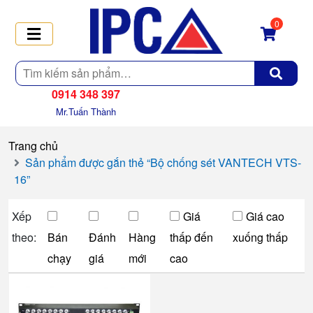
0
Tìm
kiếm
0914 348 397
Mr.Tuấn Thành
Trang chủ
Sản phẩm được gắn thẻ “Bộ chống sét VANTECH VTS-
16”
Xếp
Giá
Giá cao
theo:
Bán
Đánh
Hàng
thấp đến
xuống thấp
chạy
giá
mới
cao