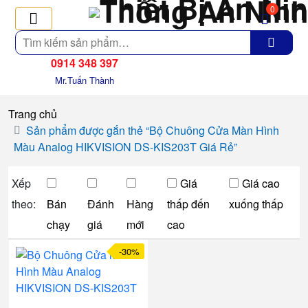
0
Tìm
kiếm
0914 348 397
Mr.Tuấn Thành
Trang chủ
Sản phẩm được gắn thẻ “Bộ Chuông Cửa Màn Hình
Màu Analog HIKVISION DS-KIS203T Giá Rẻ”
Xếp
Giá
Giá cao
theo:
Bán
Đánh
Hàng
thấp đến
xuống thấp
chạy
giá
mới
cao
-30%