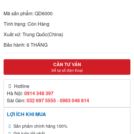
Mã sản phẩm: QD6000
Tình trạng: Còn Hàng
Xuất xứ: Trung Quốc(China)
Bảo hành: 6 THÁNG
CẦN TƯ VẤN
Để lại số điện thoại
Hotline
Hà Nội:
0914 348 397
Sài Gòn:
032 697 5555
-
0983 048 814
LỢI ÍCH KHI MUA
Sản phẩm chính hãng 100%
Giá luôn tốt nhất