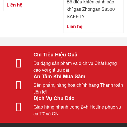
Bộ điều khiển cảnh báo
Liên hệ
khí gas Zhongan S8500
SAFETY
Liên hệ
Chi Tiêu Hiệu Quả
Đa dạng sản phẩm và dịch vụ Chất lượng
cao với giá ưu đãi
An Tâm Khi Mua Sắm
Sản phẩm, hàng hóa chính hãng Thanh toán
tiện lợi
Dịch Vụ Chu Đáo
Giao hàng nhanh trong 24h Hotline phục vụ
cả T7 và CN