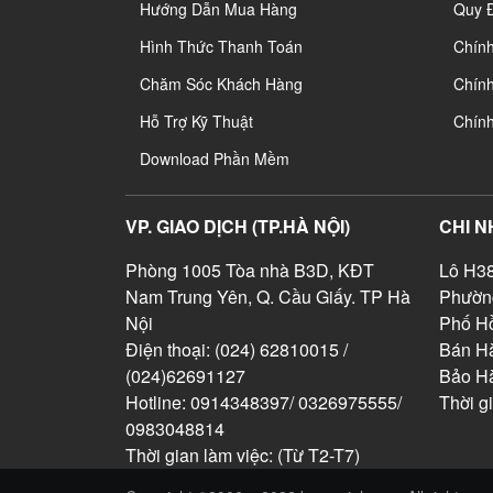
Hướng Dẫn Mua Hàng
Quy 
Hình Thức Thanh Toán
Chín
Chăm Sóc Khách Hàng
Chính
Hỗ Trợ Kỹ Thuật
Chín
Download Phần Mềm
VP. GIAO DỊCH (TP.HÀ NỘI)
CHI N
Phòng 1005 Tòa nhà B3D, KĐT
Lô H38
Nam Trung Yên, Q. Cầu Giấy. TP Hà
Phườn
Nội
Phố Hồ
Điện thoại: (024) 62810015 /
Bán Hà
(024)62691127
Bảo H
Hotline: 0914348397/ 0326975555/
Thời g
0983048814
Thời gian làm việc: (Từ T2-T7)