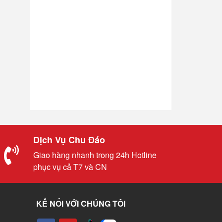
Dịch Vụ Chu Đáo
Giao hàng nhanh trong 24h Hotline
phục vụ cả T7 và CN
KẾ NỐI VỚI CHÚNG TÔI