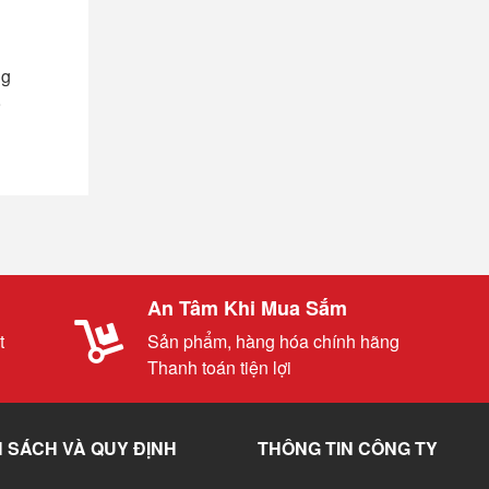
ng
9
An Tâm Khi Mua Sắm
t
Sản phẩm, hàng hóa chính hãng
Thanh toán tiện lợi
 SÁCH VÀ QUY ĐỊNH
THÔNG TIN CÔNG TY