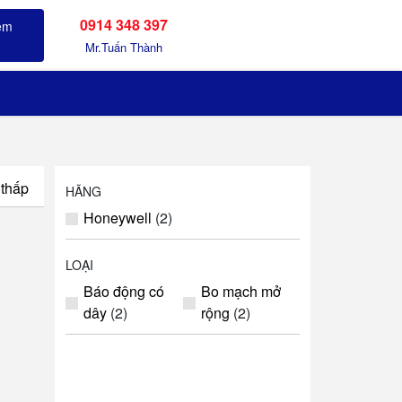
0914 348 397
Sản phẩm đã xem
Mr.Tuấn Thành
 thấp
HÃNG
Honeywell
(2)
LOẠI
Báo động có
Bo mạch mở
dây
(2)
rộng
(2)