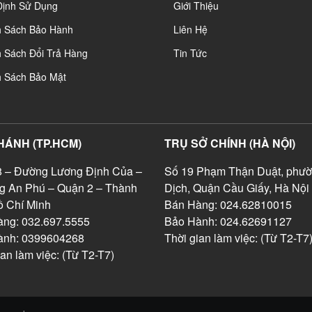
Định Sử Dụng
Giới Thiệu
h Sách Bảo Hành
Liên Hệ
 Sách Đổi Trả Hàng
Tin Tức
h Sách Bảo Mật
HÁNH (TP.HCM)
TRỤ SỞ CHÍNH (HÀ NỘI)
 – Đường Lương Định Của –
Số 19 Phạm Thận Duật, phườ
g An Phú – Quận 2 – Thành
Dịch, Quận Cầu Giấy, Hà Nội
 Chí Minh
Bán Hàng: 024.62810015
ng: 032.697.5555
Bảo Hành: 024.62691127
ành: 0399604268
Thời gian làm việc: (Từ T2-T7
ian làm việc: (Từ T2-T7)