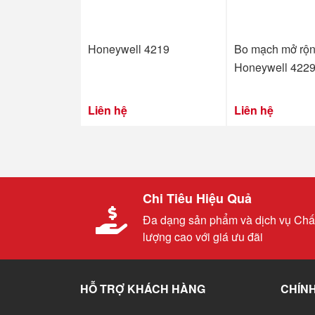
Honeywell 4219
Bo mạch mở rộ
Honeywell 422
Liên hệ
Liên hệ
Chi Tiêu Hiệu Quả
Đa dạng sản phẩm và dịch vụ Chấ
lượng cao với giá ưu đãi
HỖ TRỢ KHÁCH HÀNG
CHÍNH