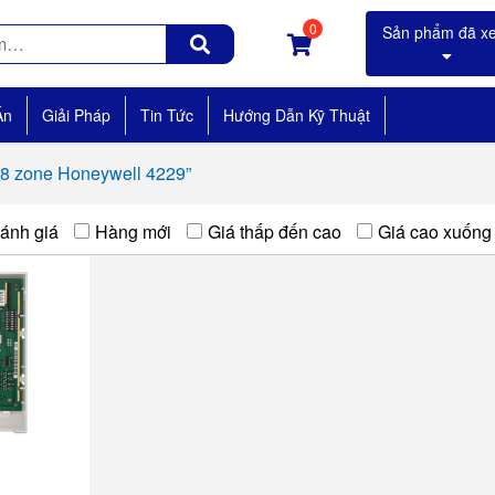
0
Án
Giải Pháp
Tin Tức
Hướng Dẫn Kỹ Thuật
 8 zone Honeywell 4229”
ánh giá
Hàng mới
Giá thấp đến cao
Giá cao xuống