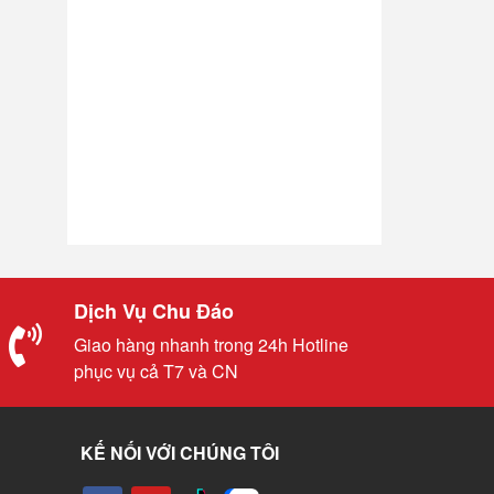
Dịch Vụ Chu Đáo
Giao hàng nhanh trong 24h Hotline
phục vụ cả T7 và CN
KẾ NỐI VỚI CHÚNG TÔI