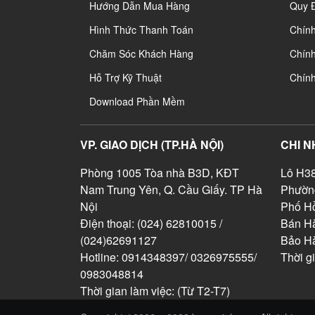
Hướng Dẫn Mua Hàng
Quy 
Hình Thức Thanh Toán
Chín
Chăm Sóc Khách Hàng
Chính
Hỗ Trợ Kỹ Thuật
Chín
Download Phần Mềm
VP. GIAO DỊCH (TP.HÀ NỘI)
CHI N
Phòng 1005 Tòa nhà B3D, KĐT
Lô H38
Nam Trung Yên, Q. Cầu Giấy. TP Hà
Phườn
Nội
Phố Hồ
Điện thoại: (024) 62810015 /
Bán Hà
(024)62691127
Bảo H
Hotline: 0914348397/ 0326975555/
Thời g
0983048814
Thời gian làm việc: (Từ T2-T7)