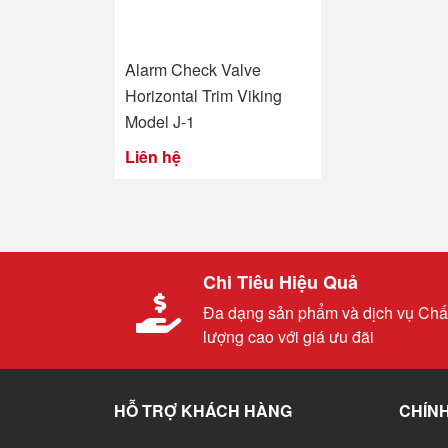
Alarm Check Valve
Horizontal Trim Viking
Model J-1
Liên hệ
Chi Tiêu Hiệu Quả
Đa dạng sản phẩm và dịch vụ Chấ
lượng cao với giá ưu đãi
HỖ TRỢ KHÁCH HÀNG
CHÍNH