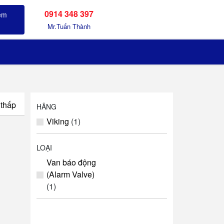
0914 348 397
Sản phẩm đã xem
Mr.Tuấn Thành
 thấp
HÃNG
Viking
(1)
LOẠI
Van báo động
(Alarm Valve)
(1)