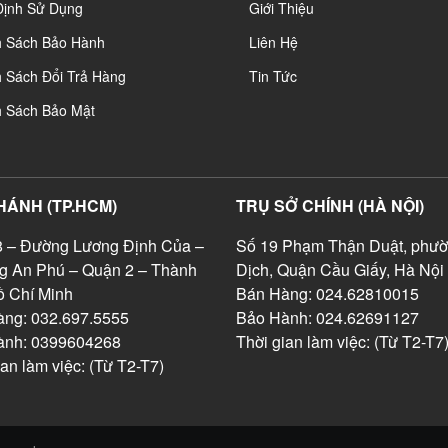
Định Sử Dụng
Giới Thiệu
h Sách Bảo Hành
Liên Hệ
 Sách Đổi Trả Hàng
Tin Tức
h Sách Bảo Mật
HÁNH (TP.HCM)
TRỤ SỞ CHÍNH (HÀ NỘI)
 – Đường Lương Định Của –
Số 19 Phạm Thận Duật, phườ
g An Phú – Quận 2 – Thành
Dịch, Quận Cầu Giấy, Hà Nội
 Chí Minh
Bán Hàng: 024.62810015
ng: 032.697.5555
Bảo Hành: 024.62691127
ành: 0399604268
Thời gian làm việc: (Từ T2-T7
ian làm việc: (Từ T2-T7)