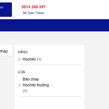
0914 348 397
Sản phẩm đã xem
Mr.Tuấn Thành
 thấp
HÃNG
Hochiki
(1)
LOẠI
Báo cháy
Hochiki thường
(1)