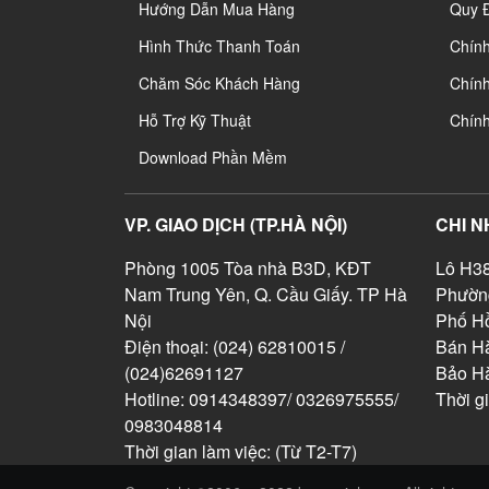
Hướng Dẫn Mua Hàng
Quy 
Hình Thức Thanh Toán
Chín
Chăm Sóc Khách Hàng
Chính
Hỗ Trợ Kỹ Thuật
Chín
Download Phần Mềm
VP. GIAO DỊCH (TP.HÀ NỘI)
CHI N
Phòng 1005 Tòa nhà B3D, KĐT
Lô H38
Nam Trung Yên, Q. Cầu Giấy. TP Hà
Phườn
Nội
Phố Hồ
Điện thoại: (024) 62810015 /
Bán Hà
(024)62691127
Bảo H
Hotline: 0914348397/ 0326975555/
Thời g
0983048814
Thời gian làm việc: (Từ T2-T7)