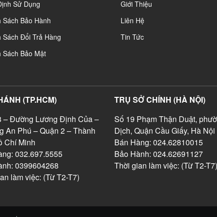
Định Sử Dụng
Giới Thiệu
h Sách Bảo Hành
Liên Hệ
 Sách Đổi Trả Hàng
Tin Tức
h Sách Bảo Mật
HÁNH (TP.HCM)
TRỤ SỞ CHÍNH (HÀ NỘI)
 – Đường Lương Định Của –
Số 19 Phạm Thận Duật, phườ
g An Phú – Quận 2 – Thành
Dịch, Quận Cầu Giấy, Hà Nội
 Chí Minh
Bán Hàng: 024.62810015
ng: 032.697.5555
Bảo Hành: 024.62691127
ành: 0399604268
Thời gian làm việc: (Từ T2-T7
ian làm việc: (Từ T2-T7)