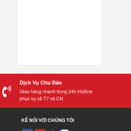
Dịch Vụ Chu Đáo
Giao hàng nhanh trong 24h Hotline
phục vụ cả T7 và CN
KẾ NỐI VỚI CHÚNG TÔI