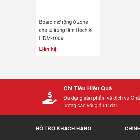
Board mở rộng 8 zone
cho tủ trung tâm Hochiki
HDM-1008
Liên hệ
Chi Tiêu Hiệu Quả
Đa dạng sản phẩm và dịch vụ Chấ
lượng cao với giá ưu đãi
HỖ TRỢ KHÁCH HÀNG
CHÍNH