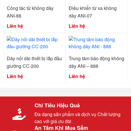
Công tác từ không dây
Điều khiển từ xa không
ANI-88
dây ANI-07
Liên hệ
Liên hệ
Dây nối dài thiết bị lắp đầu
Trung tâm báo động không
giường CC-200
dây ANI – 888
Liên hệ
Liên hệ
Chi Tiêu Hiệu Quả
Đa dạng sản phẩm và dịch vụ Chất lượng
cao với giá ưu đãi
An Tâm Khi Mua Sắm