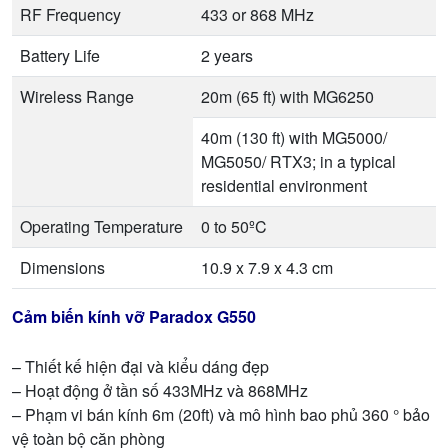
RF Frequency
433 or 868 MHz
Battery Life
2 years
Wireless Range
20m (65 ft) with MG6250
40m (130 ft) with MG5000/
MG5050/ RTX3; in a typical
residential environment
Operating Temperature
0 to 50ºC
Dimensions
10.9 x 7.9 x 4.3 cm
Cảm biến kính vỡ Paradox G550
– Thiết kế hiện đại và kiểu dáng đẹp
– Hoạt động ở tần số 433MHz và 868MHz
– Phạm vi bán kính 6m (20ft) và mô hình bao phủ 360 ° bảo
vệ toàn bộ căn phòng