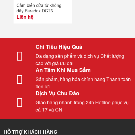
Cảm biến cửa từ không
dây Paradox DCT6
Liên hệ
Chi Tiêu Hiệu Quả
Đa dạng sản phẩm và dịch vụ Chất lượng
cao với giá ưu đãi
An Tâm Khi Mua Sắm
Sản phẩm, hàng hóa chính hãng Thanh toán
tiện lợi
Dịch Vụ Chu Đáo
Giao hàng nhanh trong 24h Hotline phục vụ
cả T7 và CN
HỖ TRỢ KHÁCH HÀNG