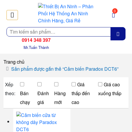
0
Tìm
kiếm
0914 348 397
Mr.Tuấn Thành
Trang chủ
Sản phẩm được gắn thẻ “Cảm biến Paradox DCT6”
Xếp
Giá
Giá cao
theo:
Bán
Đánh
Hàng
thấp đến
xuống thấp
chạy
giá
mới
cao