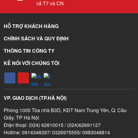
cả T7 và CN
HỖ TRỢ KHÁCH HÀNG
CHÍNH SÁCH VÀ QUY ĐỊNH
THÔNG TIN CÔNG TY
KẾ NỐI VỚI CHÚNG TÔI
VP. GIAO DỊCH (TP.HÀ NỘI)
Phòng 1005 Tòa nhà B3D, KĐT Nam Trung Yên, Q. Cầu
Giấy. TP Hà Nội
Điện thoại: (024) 62810015 / (024)62691127
Hotline: 0914348397/ 0326975555/ 0983048814