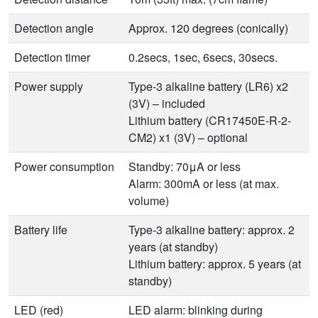
Detection angle
Approx. 120 degrees (conically)
Detection timer
0.2secs, 1sec, 6secs, 30secs.
Power supply
Type-3 alkaline battery (LR6) x2
(3V) – included
Lithium battery (CR17450E-R-2-
CM2) x1 (3V) – optional
Power consumption
Standby: 70μA or less
Alarm: 300mA or less (at max.
volume)
Battery life
Type-3 alkaline battery: approx. 2
years (at standby)
Lithium battery: approx. 5 years (at
standby)
LED (red)
LED alarm: blinking during