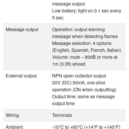
message output
Low battery: light on 0.1 sec every
5 sec.
Message output
Operation: output warning
message when detecting flames
Message selection: 4 options
(English, Spanish, French, Italian)
Volume: mute – 80dB or more at
1m (3.3ft) ahead
External output
NPN open collector output
30V (DC) 50mA, one-shot
operation (ON when outputting)
Output time: same as message
output time
Wiring
Terminals
Ambient
-10°C to +60°C (+14°F to +140°F)