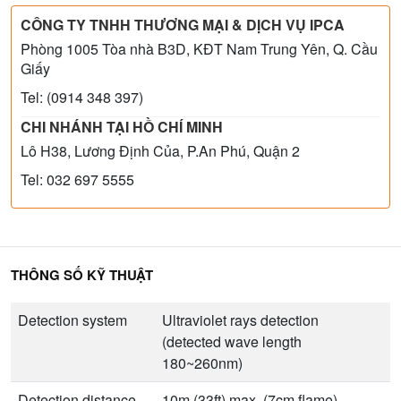
CÔNG TY TNHH THƯƠNG MẠI & DỊCH VỤ IPCA
Phòng 1005 Tòa nhà B3D, KĐT Nam Trung Yên, Q. Cầu
Giấy
Tel: (0914 348 397)
CHI NHÁNH TẠI HỒ CHÍ MINH
Lô H38, Lương Định Của, P.An Phú, Quận 2
Tel: 032 697 5555
THÔNG SỐ KỸ THUẬT
Detection system
Ultraviolet rays detection
(detected wave length
180~260nm)
Detection distance
10m (33ft) max. (7cm flame)