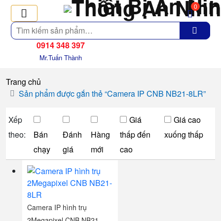
0
Tìm
kiếm
0914 348 397
Mr.Tuấn Thành
Trang chủ
Sản phẩm được gắn thẻ “Camera IP CNB NB21-8LR”
Xếp
Giá
Giá cao
theo:
Bán
Đánh
Hàng
thấp đến
xuống thấp
chạy
giá
mới
cao
Camera IP hình trụ
2Megapixel CNB NB21-