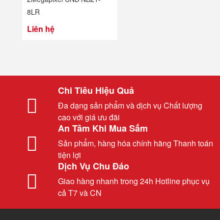
8LR
Liên hệ
Chi Tiêu Hiệu Quả
Đa dạng sản phẩm và dịch vụ Chất lượng
cao với giá ưu đãi
An Tâm Khi Mua Sắm
Sản phẩm, hàng hóa chính hãng Thanh toán
tiện lợi
Dịch Vụ Chu Đáo
Giao hàng nhanh trong 24h Hotline phục vụ
cả T7 và CN