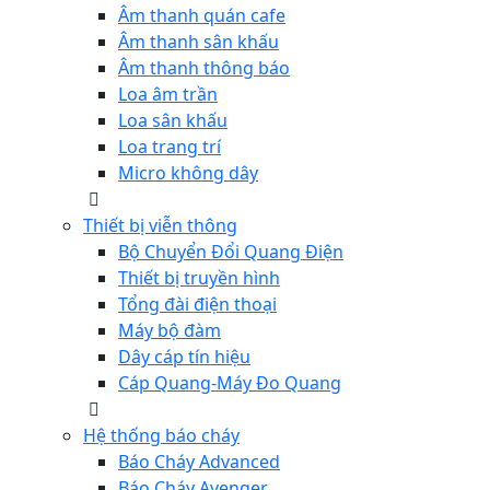
Âm thanh quán cafe
Âm thanh sân khấu
Âm thanh thông báo
Loa âm trần
Loa sân khấu
Loa trang trí
Micro không dây
Thiết bị viễn thông
Bộ Chuyển Đổi Quang Điện
Thiết bị truyền hình
Tổng đài điện thoại
Máy bộ đàm
Dây cáp tín hiệu
Cáp Quang-Máy Đo Quang
Hệ thống báo cháy
Báo Cháy Advanced
Báo Cháy Avenger