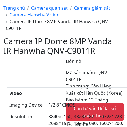
Trang chủ
Camera quan sát
Camera giám sát
Camera Hanwha Vision
Camera IP Dome 8MP Vandal IR Hanwha QNV-
C9011R
Camera IP Dome 8MP Vandal
IR Hanwha QNV-C9011R
Liên hệ
Mã sản phẩm: QNV-
C9011R
Tình trạng: Còn Hàng
Xuất xứ: Hàn Quốc (Korea)
Video
Bảo hành: 12 Tháng
Imaging Device
1/2.8″ CMOS
Cần tư vấn
Để lại số
điện thoại
Resolution
3840×2160, 3328×1872, 3072×1728, 
2688×1520, 1920×1080, 1600×1200,
Hotline