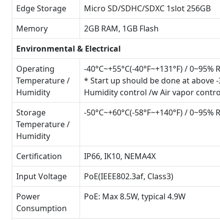
Edge Storage
Micro SD/SDHC/SDXC 1slot 256GB
Memory
2GB RAM, 1GB Flash
Environmental & Electrical
Operating
-40°C~+55°C(-40°F~+131°F) / 0~95% 
Temperature /
* Start up should be done at above 
Humidity
Humidity control /w Air vapor contro
Storage
-50°C~+60°C(-58°F~+140°F) / 0~95% 
Temperature /
Humidity
Certification
IP66, IK10, NEMA4X
Input Voltage
PoE(IEEE802.3af, Class3)
Power
PoE: Max 8.5W, typical 4.9W
Consumption