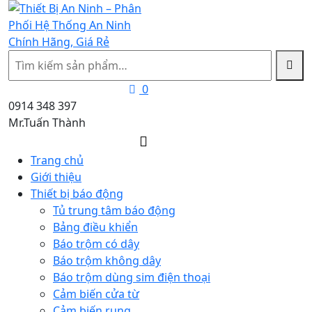
Tìm
kiếm
0
0914 348 397
Mr.Tuấn Thành
Trang chủ
Giới thiệu
Thiết bị báo động
Tủ trung tâm báo động
Bảng điều khiển
Báo trộm có dây
Báo trộm không dây
Báo trộm dùng sim điện thoại
Cảm biến cửa từ
Cảm biến rung