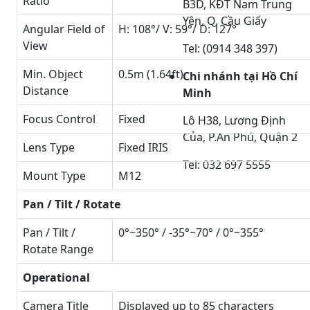
Ratio
B3D, KĐT Nam Trung
Yên, Q. Cầu Giấy
Angular Field of
H: 108°/ V: 59°/ D: 127°
View
Tel: (0914 348 397)
Min. Object
0.5m (1.64ft)
Chi nhánh tại Hồ Chí
Distance
Minh
Focus Control
Fixed
Lô H38, Lương Định
Của, P.An Phú, Quận 2
Lens Type
Fixed IRIS
Tel: 032 697 5555
Mount Type
M12
Pan / Tilt / Rotate
Pan / Tilt /
0°~350° / -35°~70° / 0°~355°
Rotate Range
Operational
Camera Title
Displayed up to 85 characters