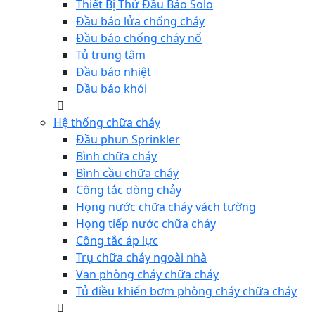
Thiết Bị Thử Đầu Báo Solo
Đầu báo lửa chống cháy
Đầu báo chống cháy nổ
Tủ trung tâm
Đầu báo nhiệt
Đầu báo khói
Hệ thống chữa cháy
Đầu phun Sprinkler
Bình chữa cháy
Bình cầu chữa cháy
Công tắc dòng chảy
Họng nước chữa cháy vách tường
Họng tiếp nước chữa cháy
Công tắc áp lực
Trụ chữa cháy ngoài nhà
Van phòng cháy chữa cháy
Tủ điều khiển bơm phòng cháy chữa cháy