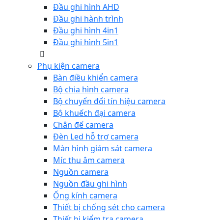
Đầu ghi hình AHD
Đầu ghi hành trình
Đầu ghi hình 4in1
Đầu ghi hình 5in1
Phụ kiện camera
Bàn điều khiển camera
Bộ chia hình camera
Bộ chuyển đổi tín hiệu camera
Bộ khuếch đại camera
Chân đế camera
Đèn Led hỗ trợ camera
Màn hình giám sát camera
Míc thu âm camera
Nguồn camera
Nguồn đầu ghi hình
Ống kính camera
Thiết bị chống sét cho camera
Thiết bị kiểm tra camera