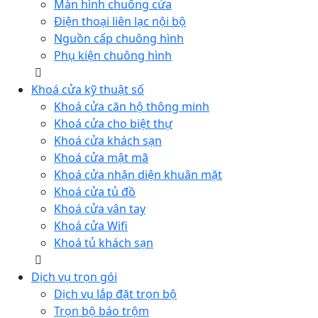
Màn hình chuông cửa
Điện thoại liên lạc nội bộ
Nguồn cấp chuông hình
Phụ kiện chuông hình
Khoá cửa kỹ thuật số
Khoá cửa căn hộ thông minh
Khoá cửa cho biệt thự
Khoá cửa khách sạn
Khoá cửa mật mã
Khoá cửa nhận diện khuân mặt
Khoá cửa tủ đồ
Khoá cửa vân tay
Khoá cửa Wifi
Khoá tủ khách sạn
Dịch vụ trọn gói
Dịch vụ lắp đặt trọn bộ
Trọn bộ báo trộm