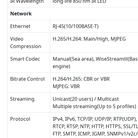
IR Wavelength
long-life 850 nm IR LED
Network
Ethernet
RJ-45(10/100BASE-T)
Video
H.265/H.264: Main/High, MJPEG
Compression
Smart Codec
Manual(5ea area), WiseStreamⅢ(Bas
engine)
Bitrate Control
H.264/H.265: CBR or VBR
MJPEG: VBR
Streaming
Unicast(20 users) / Multicast
Multiple streaming(Up to 5 profiles)
Protocol
IPv4, IPv6, TCP/IP, UDP/IP, RTP(UDP),
RTCP, RTSP, NTP, HTTP, HTTPS, SSL/T
FTP, SMTP, ICMP, IGMP, SNMPv1/v2c/