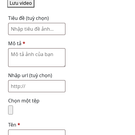
Lưu video
Tiêu đề
(tuỳ chọn)
Mô tả
*
Nhập url
(tuỳ chọn)
Chọn một tệp
Tên
*