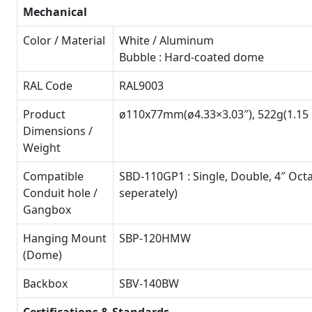
Mechanical
Color / Material
White / Aluminum
Bubble : Hard-coated dome
RAL Code
RAL9003
Product
ø110x77mm(ø4.33×3.03″), 522g(1.15 
Dimensions /
Weight
Compatible
SBD-110GP1 : Single, Double, 4″ Oct
Conduit hole /
seperately)
Gangbox
Hanging Mount
SBP-120HMW
(Dome)
Backbox
SBV-140BW