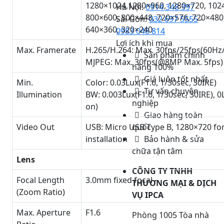
1280×1024,1280×960, 1280×720, 102
Hà Nội:
0914 348 397
800×600, 800×448, 720×576, 720×480
Sài Gòn:
032 697 5555
-
640×360, 320×240
0983 048 814
Lợi ích khi mua
Max. Framerate
H.265/H.264: Max. 30fps/25fps(60Hz
Sản phẩm chính
MJPEG: Max. 30fps(@8MP Max. 5fps)
hãng 100%
Giá luôn tốt nhất
Min.
Color: 0.03Lux(F1.6, 1/30sec, 30IRE)
Tư vấn chuyên
Illumination
BW: 0.003Lux(F1.6, 1/30sec, 30IRE), 0
nghiệp
on)
Giao hàng toàn
Video Out
USB: Micro USB Type B, 1280×720 fo
quốc
installation
Bảo hành & sửa
chữa tận tâm
Lens
CÔNG TY TNHH
Focal Length
3.0mm fixed focal
THƯƠNG MẠI & DỊCH
(Zoom Ratio)
VỤ IPCA
Max. Aperture
F1.6
Phòng 1005 Tòa nhà