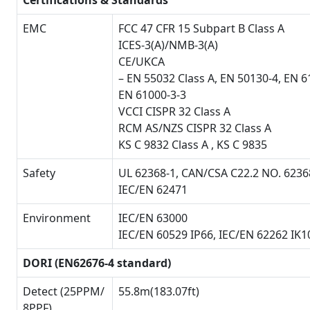
Certifications & Standards
EMC
FCC 47 CFR 15 Subpart B Class A
ICES-3(A)/NMB-3(A)
CE/UKCA
– EN 55032 Class A, EN 50130-4, EN 6
EN 61000-3-3
VCCI CISPR 32 Class A
RCM AS/NZS CISPR 32 Class A
KS C 9832 Class A , KS C 9835
Safety
UL 62368-1, CAN/CSA C22.2 NO. 6236
IEC/EN 62471
Environment
IEC/EN 63000
IEC/EN 60529 IP66, IEC/EN 62262 IK1
DORI (EN62676-4 standard)
Detect (25PPM/
55.8m(183.07ft)
8PPF)