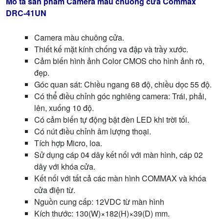
Mô tả sản phẩm Camera màu chuông cửa Commax
DRC-41UN
Camera màu chuông cửa.
Thiết kế mặt kính chống va đập và trầy xước.
Cảm biến hình ảnh Color CMOS cho hình ảnh rõ,
đẹp.
Góc quan sát: Chiều ngang 68 độ, chiều dọc 55 độ.
Có thể điều chỉnh góc nghiêng camera: Trái, phải,
lên, xuống 10 độ.
Có cảm biến tự động bật đèn LED khi trời tối.
Có nút điều chỉnh âm lượng thoại.
Tích hợp Micro, loa.
Sử dụng cáp 04 dây kết nối với màn hình, cáp 02
dây với khóa cửa.
Kết nối với tất cả các màn hình COMMAX và khóa
cửa điện từ.
Nguồn cung cấp: 12VDC từ màn hình
Kích thước: 130(W)×182(H)×39(D) mm.