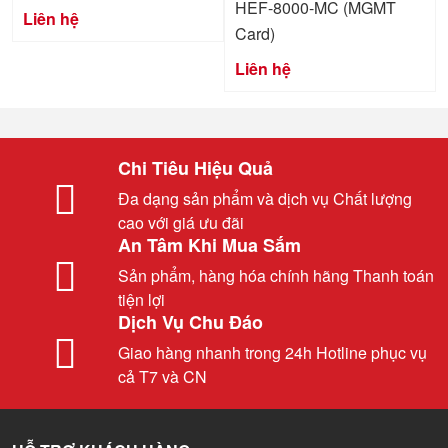
HEF-8000-MC (MGMT
Liên hệ
Card)
Liên hệ
Chi Tiêu Hiệu Quả
Đa dạng sản phẩm và dịch vụ Chất lượng
cao với giá ưu đãi
An Tâm Khi Mua Sắm
Sản phẩm, hàng hóa chính hãng Thanh toán
tiện lợi
Dịch Vụ Chu Đáo
Giao hàng nhanh trong 24h Hotline phục vụ
cả T7 và CN