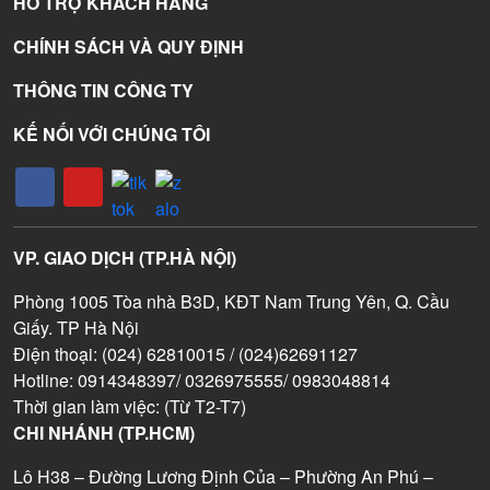
HỖ TRỢ KHÁCH HÀNG
CHÍNH SÁCH VÀ QUY ĐỊNH
THÔNG TIN CÔNG TY
KẾ NỐI VỚI CHÚNG TÔI
VP. GIAO DỊCH (TP.HÀ NỘI)
Phòng 1005 Tòa nhà B3D, KĐT Nam Trung Yên, Q. Cầu
Giấy. TP Hà Nội
Điện thoại: (024) 62810015 / (024)62691127
Hotline: 0914348397/ 0326975555/ 0983048814
Thời gian làm việc: (Từ T2-T7)
CHI NHÁNH (TP.HCM)
Lô H38 – Đường Lương Định Của – Phường An Phú –