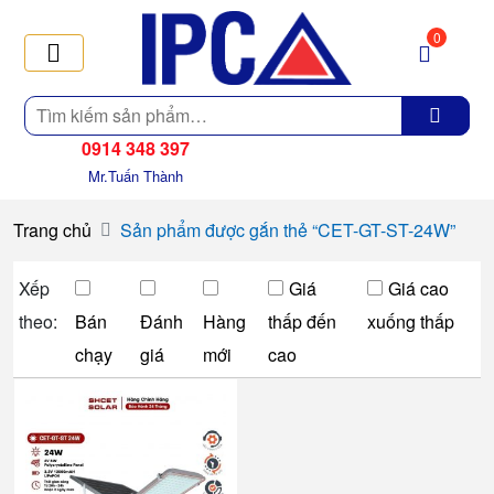
0
Tìm
kiếm
0914 348 397
Mr.Tuấn Thành
Trang chủ
Sản phẩm được gắn thẻ “CET-GT-ST-24W”
Xếp
Giá
Giá cao
theo:
Bán
Đánh
Hàng
thấp đến
xuống thấp
chạy
giá
mới
cao