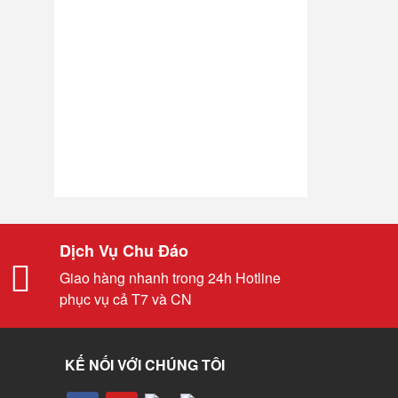
Dịch Vụ Chu Đáo
Giao hàng nhanh trong 24h Hotline
phục vụ cả T7 và CN
KẾ NỐI VỚI CHÚNG TÔI