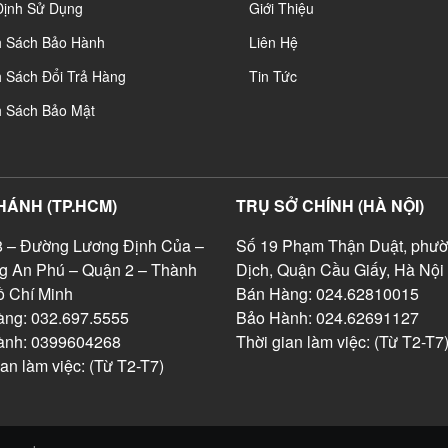
Định Sử Dụng
Giới Thiệu
h Sách Bảo Hành
Liên Hệ
 Sách Đổi Trả Hàng
Tin Tức
h Sách Bảo Mật
HÁNH (TP.HCM)
TRỤ SỞ CHÍNH (HÀ NỘI)
 – Đường Lương Định Của –
Số 19 Phạm Thận Duật, phườ
g An Phú – Quận 2 – Thành
Dịch, Quận Cầu Giấy, Hà Nội
 Chí Minh
Bán Hàng: 024.62810015
ng: 032.697.5555
Bảo Hành: 024.62691127
ành: 0399604268
Thời gian làm việc: (Từ T2-T7
ian làm việc: (Từ T2-T7)