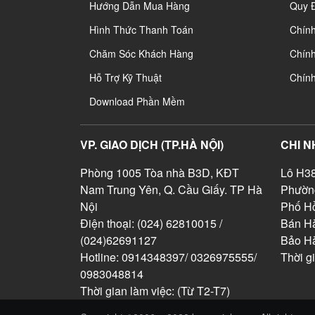
Hướng Dẫn Mua Hàng
Quy 
Hình Thức Thanh Toán
Chín
Chăm Sóc Khách Hàng
Chính
Hỗ Trợ Kỹ Thuật
Chín
Download Phần Mềm
VP. GIAO DỊCH (TP.HÀ NỘI)
CHI N
Phòng 1005 Tòa nhà B3D, KĐT
Lô H38
Nam Trung Yên, Q. Cầu Giấy. TP Hà
Phườn
Nội
Phố Hồ
Điện thoại: (024) 62810015 /
Bán Hà
(024)62691127
Bảo H
Hotline: 0914348397/ 0326975555/
Thời g
0983048814
Thời gian làm việc: (Từ T2-T7)