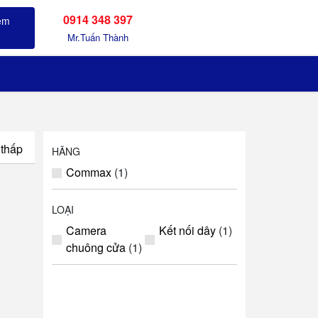
0914 348 397
Sản phẩm đã xem
Mr.Tuấn Thành
 thấp
HÃNG
Commax
(1)
LOẠI
Camera
Kết nối dây
(1)
chuông cửa
(1)