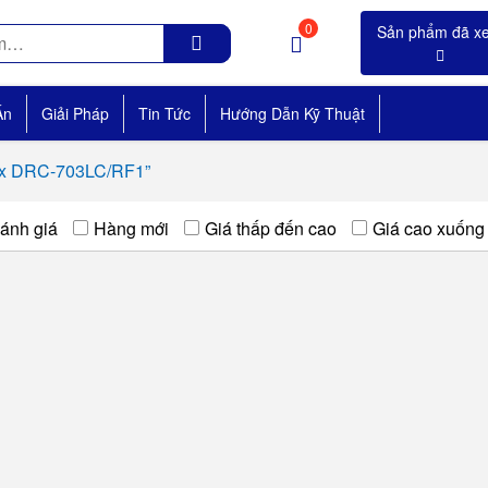
0
Án
Giải Pháp
Tin Tức
Hướng Dẫn Kỹ Thuật
ax DRC-703LC/RF1”
ánh giá
Hàng mới
Giá thấp đến cao
Giá cao xuống