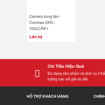
Camera trung tâm
Commax DRC-
703LC/RF1
Liên hệ
Chi Tiêu Hiệu Quả
Đa dạng sản phẩm và dịch vụ Chấ
lượng cao với giá ưu đãi
HỖ TRỢ KHÁCH HÀNG
CHÍNH