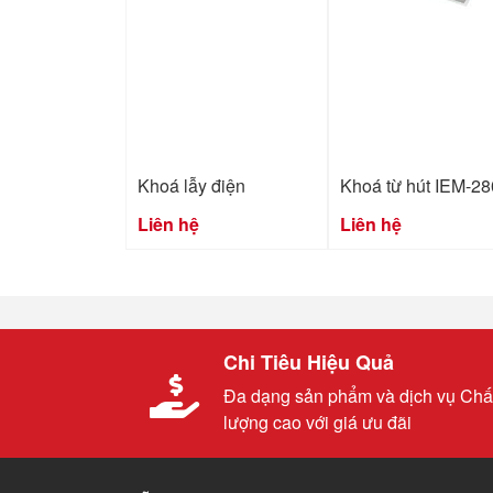
Khoá lẫy điện
Khoá từ hút IEM-28
Liên hệ
Liên hệ
Chi Tiêu Hiệu Quả
Đa dạng sản phẩm và dịch vụ Chấ
lượng cao với giá ưu đãi