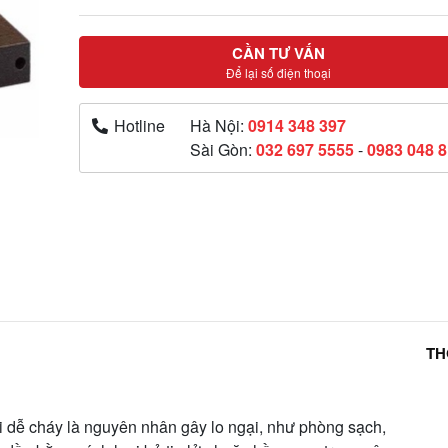
CẦN TƯ VẤN
Để lại số điện thoại
Hotline
Hà Nội:
0914 348 397
Sài Gòn:
032 697 5555
-
0983 048 
TH
i dễ cháy là nguyên nhân gây lo ngại, như phòng sạch,