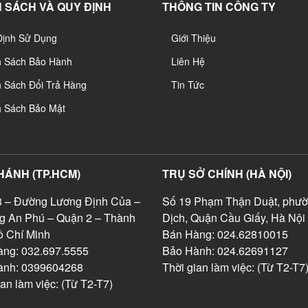
 SÁCH VÀ QUY ĐỊNH
THÔNG TIN CÔNG TY
Định Sử Dụng
Giới Thiệu
h Sách Bảo Hành
Liên Hệ
 Sách Đổi Trả Hàng
Tin Tức
h Sách Bảo Mật
HÁNH (TP.HCM)
TRỤ SỞ CHÍNH (HÀ NỘI)
 – Đường Lương Định Của –
Số 19 Phạm Thận Duật, phườ
g An Phú – Quận 2 – Thành
Dịch, Quận Cầu Giấy, Hà Nội
 Chí Minh
Bán Hàng: 024.62810015
ng: 032.697.5555
Bảo Hành: 024.62691127
ành: 0399604268
Thời gian làm việc: (Từ T2-T7
ian làm việc: (Từ T2-T7)