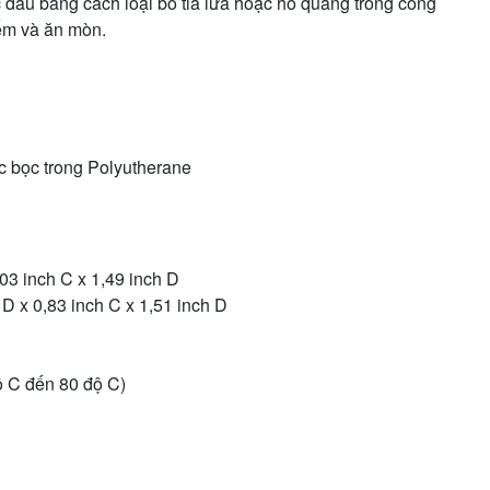
dầu bằng cách loại bỏ tia lửa hoặc hồ quang trong công
iểm và ăn mòn.
ợc bọc trong Polyutherane
,03 inch C x 1,49 inch D
 D x 0,83 inch C x 1,51 inch D
ộ C đến 80 độ C)