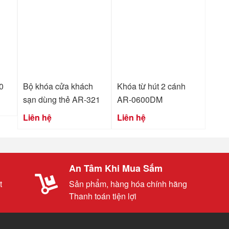
0
Bộ khóa cửa khách
Khóa từ hút 2 cánh
sạn dùng thẻ AR-321
AR-0600DM
Liên hệ
Liên hệ
An Tâm Khi Mua Sắm
t
Sản phẩm, hàng hóa chính hãng
Thanh toán tiện lợi