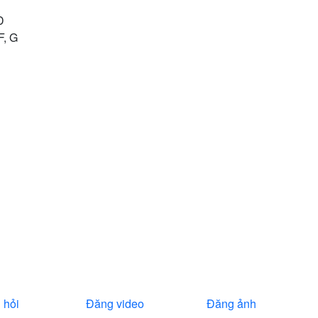
D
F, G
 hỏi
Đăng video
Đăng ảnh