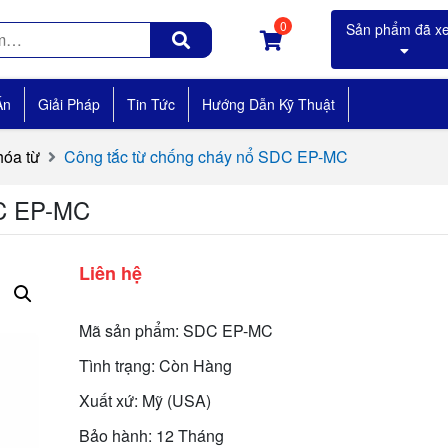
0
Án
Giải Pháp
Tin Tức
Hướng Dẫn Kỹ Thuật
hóa từ
Công tắc từ chống cháy nổ SDC EP-MC
DC EP-MC
Liên hệ
Mã sản phẩm: SDC EP-MC
Tình trạng: Còn Hàng
Xuất xứ: Mỹ (USA)
Bảo hành: 12 Tháng