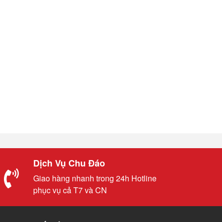
Dịch Vụ Chu Đáo
Giao hàng nhanh trong 24h Hotline
phục vụ cả T7 và CN