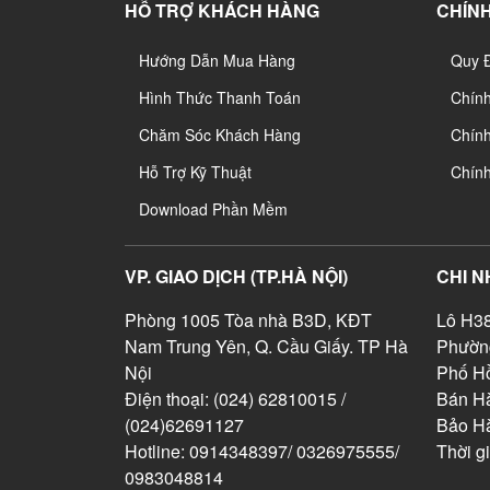
HỖ TRỢ KHÁCH HÀNG
CHÍNH
Hướng Dẫn Mua Hàng
Quy 
Hình Thức Thanh Toán
Chín
Chăm Sóc Khách Hàng
Chính
Hỗ Trợ Kỹ Thuật
Chín
Download Phần Mềm
VP. GIAO DỊCH (TP.HÀ NỘI)
CHI N
Phòng 1005 Tòa nhà B3D, KĐT
Lô H38
Nam Trung Yên, Q. Cầu Giấy. TP Hà
Phườn
Nội
Phố Hồ
Điện thoại: (024) 62810015 /
Bán Hà
(024)62691127
Bảo H
Hotline: 0914348397/ 0326975555/
Thời g
0983048814