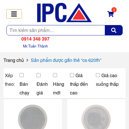
0
Tìm
kiếm
0914 348 397
Mr.Tuấn Thành
Trang chủ
Sản phẩm được gắn thẻ “cs-620fh”
Xếp
Giá
Giá cao
theo:
Bán
Đánh
Hàng
thấp đến
xuống thấp
chạy
giá
mới
cao