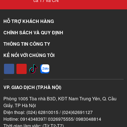
cả T7 và CN
HỖ TRỢ KHÁCH HÀNG
CHÍNH SÁCH VÀ QUY ĐỊNH
THÔNG TIN CÔNG TY
KẾ NỐI VỚI CHÚNG TÔI
VP. GIAO DỊCH (TP.HÀ NỘI)
Phòng 1005 Tòa nhà B3D, KĐT Nam Trung Yên, Q. Cầu
Giấy. TP Hà Nội
Điện thoại: (024) 62810015 / (024)62691127
Hotline: 0914348397/ 0326975555/ 0983048814
Thời gian làm việc: (Từ T2-T7)