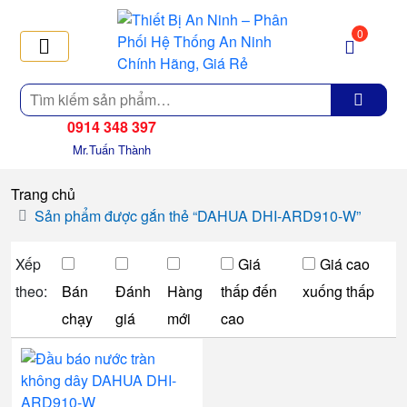
0
Tìm
kiếm
0914 348 397
Mr.Tuấn Thành
Trang chủ
Sản phẩm được gắn thẻ “DAHUA DHI-ARD910-W”
Xếp
Giá
Giá cao
theo:
Bán
Đánh
Hàng
thấp đến
xuống thấp
chạy
giá
mới
cao