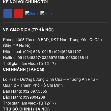
KẾ NỐI VỚI CHÚNG TÔI
VP. GIAO DỊCH (TP.HÀ NỘI)
Phòng 1005 Tòa nhà B3D, KĐT Nam Trung Yên, Q. Cầu
Giấy. TP Hà Nội
Điện thoại: (024) 62810015 / (024)62691127
Hotline: 0914348397/ 0326975555/ 0983048814
Thời gian làm việc: (Từ T2-T7)
CHI NHÁNH (TP.HCM)
Lô H38 – Đường Lương Định Của – Phường An Phú –
Quận 2 – Thành Phố Hồ Chí Minh
Bán Hàng: 032.697.5555
Bảo Hành: 0399604268
Thời gian làm việc: (Từ T2-T7)
TRỤ SỞ CHÍNH (HÀ NỘI)