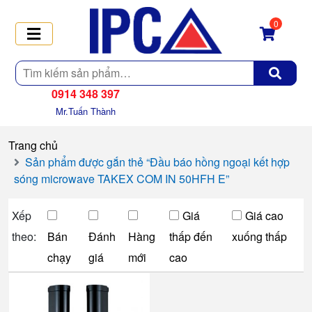
0
Tìm
kiếm
0914 348 397
Mr.Tuấn Thành
Trang chủ
Sản phẩm được gắn thẻ “Đầu báo hồng ngoại kết hợp
sóng microwave TAKEX COM IN 50HFH E”
Xếp
Giá
Giá cao
theo:
Bán
Đánh
Hàng
thấp đến
xuống thấp
chạy
giá
mới
cao