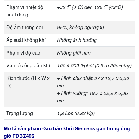
Phạm vi nhiệt độ
+32°F (0°C) đến 120°F (49°C)
hoạt động
Độ ẩm tương đối
95%, không ngưng tụ
Áp suất không khí
Không ảnh hưởng
Phạm vi độ cao
Không giới hạn
Vận tốc ống dẫn khí
100 4.000 ft/phút (0,51ņ 20m/giây)
Kích thước (H x W x
+ Hình chữ nhật: 37 x 12,7 x 6,36
D)
cm
+ Hình vuông: 19,7 x 22,9 x 6,36
cm
Trọng lượng
1,8 Lbs (0,82 Kg)
Mô tả sản phẩm Đầu báo khói Siemens gắn trong ống
gió FDBZ492