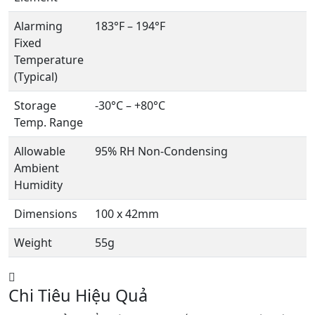
Alarming
183°F – 194°F
Fixed
Temperature
(Typical)
Storage
-30°C – +80°C
Temp. Range
Allowable
95% RH Non-Condensing
Ambient
Humidity
Dimensions
100 x 42mm
Weight
55g
Chi Tiêu Hiệu Quả