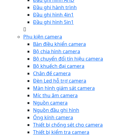
Đầu ghi hình AHD
Đầu ghi hành trình
Đầu ghi hình 4in1
Đầu ghi hình 5in1
Phụ kiện camera
Bàn điều khiển camera
Bộ chia hình camera
Bộ chuyển đổi tín hiệu camera
Bộ khuếch đại camera
Chân đế camera
Đèn Led hỗ trợ camera
Màn hình giám sát camera
Míc thu âm camera
Nguồn camera
Nguồn đầu ghi hình
Ống kính camera
Thiết bị chống sét cho camera
Thiết bị kiểm tra camera