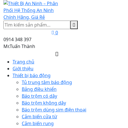
Tìm
kiếm
0
0914 348 397
Mr.Tuấn Thành
Trang chủ
Giới thiệu
Thiết bị báo động
Tủ trung tâm báo động
Bảng điều khiển
Báo trộm có dây
Báo trộm không dây
Báo trộm dùng sim điện thoại
Cảm biến cửa từ
Cảm biến rung