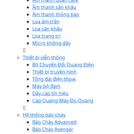
Âm thanh quán cafe
Âm thanh sân khấu
Âm thanh thông báo
Loa âm trần
Loa sân khấu
Loa trang trí
Micro không dây
Thiết bị viễn thông
Bộ Chuyển Đổi Quang Điện
Thiết bị truyền hình
Tổng đài điện thoại
Máy bộ đàm
Dây cáp tín hiệu
Cáp Quang-Máy Đo Quang
Hệ thống báo cháy
Báo Cháy Advanced
Báo Cháy Avenger