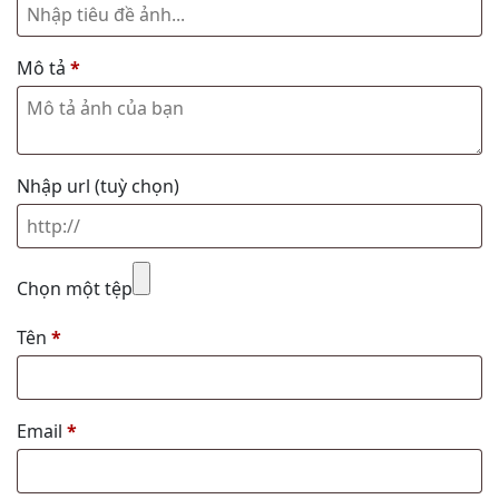
Mô tả
*
Nhập url
(tuỳ chọn)
Chọn một tệp
Tên
*
Email
*