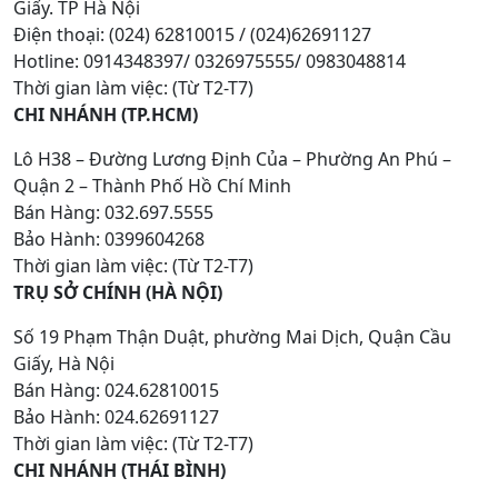
Giấy. TP Hà Nội
Điện thoại: (024) 62810015 / (024)62691127
Hotline: 0914348397/ 0326975555/ 0983048814
Thời gian làm việc: (Từ T2-T7)
CHI NHÁNH (TP.HCM)
Lô H38 – Đường Lương Định Của – Phường An Phú –
Quận 2 – Thành Phố Hồ Chí Minh
Bán Hàng: 032.697.5555
Bảo Hành: 0399604268
Thời gian làm việc: (Từ T2-T7)
TRỤ SỞ CHÍNH (HÀ NỘI)
Số 19 Phạm Thận Duật, phường Mai Dịch, Quận Cầu
Giấy, Hà Nội
Bán Hàng: 024.62810015
Bảo Hành: 024.62691127
Thời gian làm việc: (Từ T2-T7)
CHI NHÁNH (THÁI BÌNH)