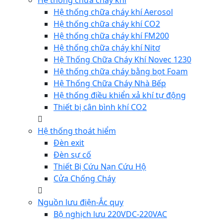
Hệ thống chữa cháy khí
Hệ thống chữa cháy khí Aerosol
Hệ thống chữa cháy khí CO2
Hệ thống chữa cháy khí FM200
Hệ thống chữa cháy khí Nitơ
Hệ Thống Chữa Cháy Khí Novec 1230
Hệ thống chữa cháy bằng bọt Foam
Hệ Thống Chữa Cháy Nhà Bếp
Hệ thống điều khiển xả khí tự động
Thiết bị cân bình khí CO2
Hệ thống thoát hiểm
Đèn exit
Đèn sự cố
Thiết Bị Cứu Nạn Cứu Hộ
Cửa Chống Cháy
Nguồn lưu điện-Ắc quy
Bộ nghịch lưu 220VDC-220VAC