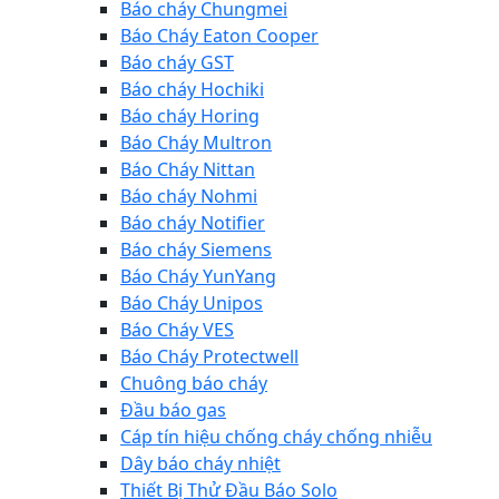
Báo cháy Chungmei
Báo Cháy Eaton Cooper
Báo cháy GST
Báo cháy Hochiki
Báo cháy Horing
Báo Cháy Multron
Báo Cháy Nittan
Báo cháy Nohmi
Báo cháy Notifier
Báo cháy Siemens
Báo Cháy YunYang
Báo Cháy Unipos
Báo Cháy VES
Báo Cháy Protectwell
Chuông báo cháy
Đầu báo gas
Cáp tín hiệu chống cháy chống nhiễu
Dây báo cháy nhiệt
Thiết Bị Thử Đầu Báo Solo