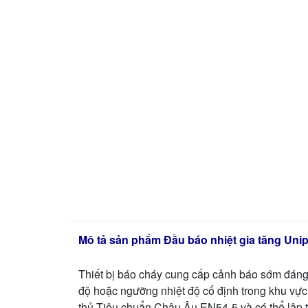
Mô tả sản phẩm Đầu báo nhiệt gia tăng Un
Thiết bị báo cháy cung cấp cảnh báo sớm đáng t
độ hoặc ngưỡng nhiệt độ cố định trong khu vự
thủ Tiêu chuẩn Châu Âu EN54-5 và có thể lập t