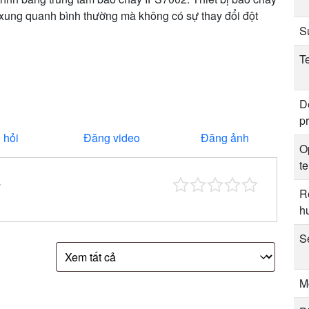
g xung quanh bình thường mà không có sự thay đổi đột
S
T
D
pr
 hỏi
Đăng video
Đăng ảnh
O
t
*
R
h
Se
M