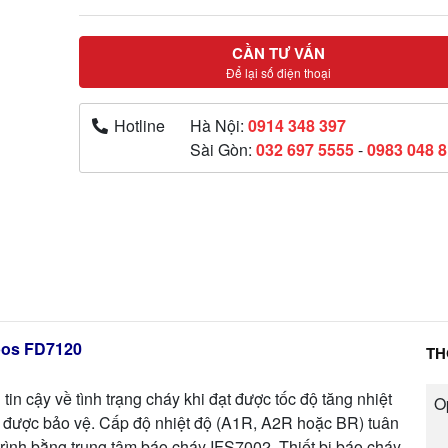
CẦN TƯ VẤN
Để lại số điện thoại
Hotline
Hà Nội:
0914 348 397
Sài Gòn:
032 697 5555
-
0983 048 
ipos FD7120
TH
in cậy về tình trạng cháy khi đạt được tốc độ tăng nhiệt
O
c được bảo vệ. Cấp độ nhiệt độ (A1R, A2R hoặc BR) tuân
rình bằng trung tâm báo cháy IFS7002. Thiết bị báo cháy