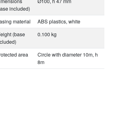
imensions
Ø100, h 47 mm
base included)
asing material
ABS plastics, white
eight (base
0.100 kg
ncluded)
rotected area
Circle with diameter 10m, h
8m