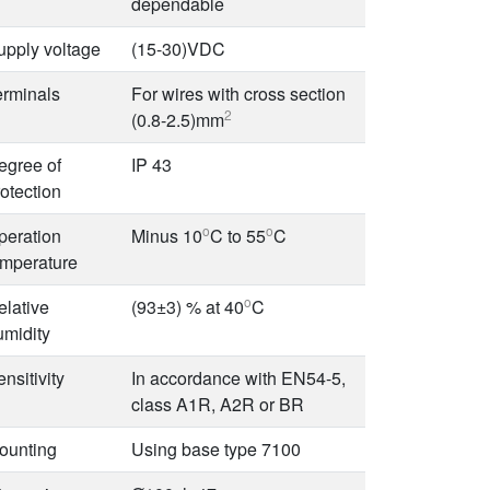
dependable
upply voltage
(15-30)VDC
erminals
For wires with cross section
2
(0.8-2.5)mm
egree of
IP 43
otection
o
o
peration
Minus 10
C to 55
C
emperature
o
elative
(93±3) % at 40
C
umidity
nsitivity
In accordance with EN54-5,
class A1R, A2R or BR
ounting
Using base type 7100