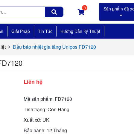
0
Án
Giải Pháp
Tin Tức
Hướng Dẫn Kỹ Thuật
iệt
Đầu báo nhiệt gia tăng Unipos FD7120
 FD7120
Liên hệ
Mã sản phẩm: FD7120
Tình trạng: Còn Hàng
Xuất xứ: UK
Bảo hành: 12 Tháng