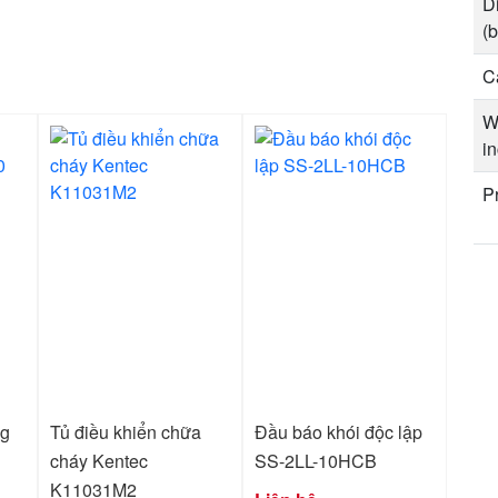
D
(
C
W
i
P
ng
Tủ điều khiển chữa
Đầu báo khói độc lập
cháy Kentec
SS-2LL-10HCB
K11031M2