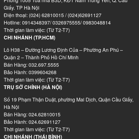
Phòng 1005 Tòa nhà B3D, KĐT Nam Trung Yên, Q. Cầu
Giấy. TP Hà Nội
Điện thoại: (024) 62810015 / (024)62691127
Hotline: 0914348397/ 0326975555/ 0983048814
Thời gian làm việc: (Từ T2-T7)
CHI NHÁNH (TP.HCM)
Lô H38 – Đường Lương Định Của – Phường An Phú –
Quận 2 – Thành Phố Hồ Chí Minh
Bán Hàng: 032.697.5555
Bảo Hành: 0399604268
Thời gian làm việc: (Từ T2-T7)
TRỤ SỞ CHÍNH (HÀ NỘI)
Số 19 Phạm Thận Duật, phường Mai Dịch, Quận Cầu Giấy,
Hà Nội
Bán Hàng: 024.62810015
Bảo Hành: 024.62691127
Thời gian làm việc: (Từ T2-T7)
CHI NHÁNH (THÁI BÌNH)