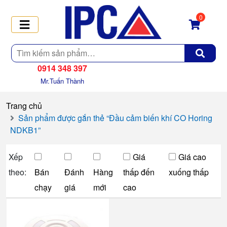
0
Tìm
kiếm
0914 348 397
Mr.Tuấn Thành
Trang chủ
Sản phẩm được gắn thẻ “Đầu cảm biến khí CO Horing
NDKB1”
Xếp
Giá
Giá cao
theo:
Bán
Đánh
Hàng
thấp đến
xuống thấp
chạy
giá
mới
cao