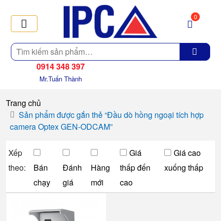
0
Tìm
kiếm
0914 348 397
Mr.Tuấn Thành
Trang chủ
Sản phẩm được gắn thẻ “Đầu dò hồng ngoại tích hợp
camera Optex GEN-ODCAM”
Xếp
Giá
Giá cao
theo:
Bán
Đánh
Hàng
thấp đến
xuống thấp
chạy
giá
mới
cao