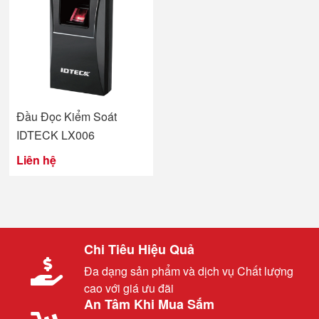
Đầu Đọc Kiểm Soát
IDTECK LX006
Liên hệ
Chi Tiêu Hiệu Quả
Đa dạng sản phẩm và dịch vụ Chất lượng
cao với giá ưu đãi
An Tâm Khi Mua Sắm