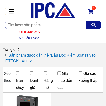
0
Tìm
kiếm
0914 348 397
Mr.Tuấn Thành
Trang chủ
Sản phẩm được gắn thẻ “Đầu Đọc Kiểm Soát ra vào
IDTECK LX006”
Xếp
Giá
Giá cao
theo:
Bán
Đánh
Hàng
thấp đến
xuống thấp
chạy
giá
mới
cao