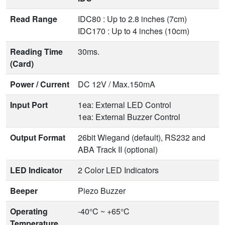
Read Range
IDC80 : Up to 2.8 inches (7cm)
IDC170 : Up to 4 inches (10cm)
Reading Time
30ms.
(Card)
Power / Current
DC 12V / Max.150mA
Input Port
1ea: External LED Control
1ea: External Buzzer Control
Output Format
26bit Wiegand (default), RS232 and
ABA Track II (optional)
LED Indicator
2 Color LED Indicators
Beeper
Piezo Buzzer
Operating
-40°C ~ +65°C
Temperature