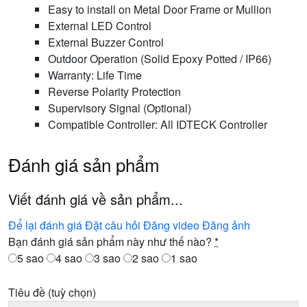
Easy to install on Metal Door Frame or Mullion
External LED Control
External Buzzer Control
Outdoor Operation (Solid Epoxy Potted / IP66)
Warranty: Life Time
Reverse Polarity Protection
Supervisory Signal (Optional)
Compatible Controller: All IDTECK Controller
Đánh giá sản phẩm
Viết đánh giá về sản phẩm...
Để lại đánh giá
Đặt câu hỏi
Đăng video
Đăng ảnh
Bạn đánh giá sản phẩm này như thế nào?
*
5 sao
4 sao
3 sao
2 sao
1 sao
Tiêu đề
(tuỳ chọn)