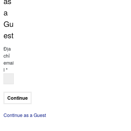
as
a
Gu
est
Địa
chỉ
emai
l
*
Continue as a Guest