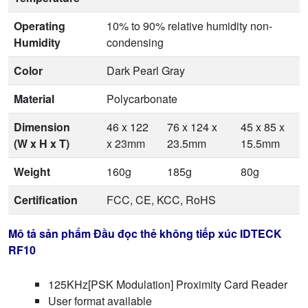
Operating
10% to 90% relative humidity non-
Humidity
condensing
Color
Dark Pearl Gray
Material
Polycarbonate
Dimension
46 x 122
76 x 124 x
45 x 85 x
(W x H x T)
x 23mm
23.5mm
15.5mm
Weight
160g
185g
80g
Certification
FCC, CE, KCC, RoHS
Mô tả sản phẩm Đầu đọc thẻ không tiếp xúc IDTECK
RF10
125KHz[PSK Modulation] Proximity Card Reader
User format available