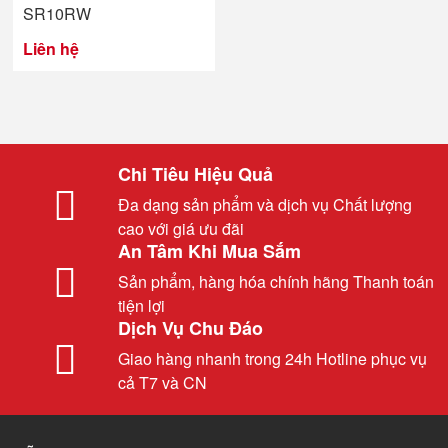
SR10RW
Liên hệ
Chi Tiêu Hiệu Quả
Đa dạng sản phẩm và dịch vụ Chất lượng
cao với giá ưu đãi
An Tâm Khi Mua Sắm
Sản phẩm, hàng hóa chính hãng Thanh toán
tiện lợi
Dịch Vụ Chu Đáo
Giao hàng nhanh trong 24h Hotline phục vụ
cả T7 và CN