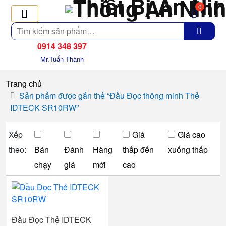
0
Tìm
kiếm
0914 348 397
Mr.Tuấn Thành
Trang chủ
Sản phẩm được gắn thẻ “Đầu Đọc thông minh Thẻ
IDTECK SR10RW”
Xếp
Giá
Giá cao
theo:
Bán
Đánh
Hàng
thấp đến
xuống thấp
chạy
giá
mới
cao
Đầu Đọc Thẻ IDTECK