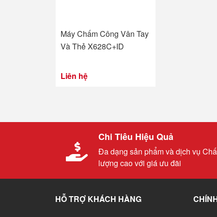
Máy Chấm Công Vân Tay
Và Thẻ X628C+ID
Liên hệ
Chi Tiêu Hiệu Quả
Đa dạng sản phẩm và dịch vụ Chấ
lượng cao với giá ưu đãi
HỖ TRỢ KHÁCH HÀNG
CHÍNH