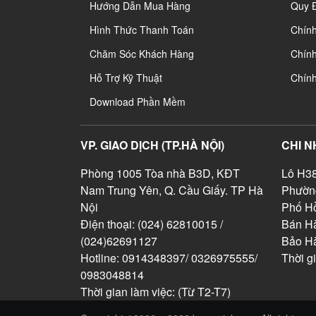
Hướng Dẫn Mua Hàng
Quy 
Hình Thức Thanh Toán
Chín
Chăm Sóc Khách Hàng
Chính
Hỗ Trợ Kỹ Thuật
Chín
Download Phần Mềm
VP. GIAO DỊCH (TP.HÀ NỘI)
CHI N
Phòng 1005 Tòa nhà B3D, KĐT
Lô H38
Nam Trung Yên, Q. Cầu Giấy. TP Hà
Phườn
Nội
Phố Hồ
Điện thoại: (024) 62810015 /
Bán Hà
(024)62691127
Bảo H
Hotline: 0914348397/ 0326975555/
Thời g
0983048814
Thời gian làm việc: (Từ T2-T7)