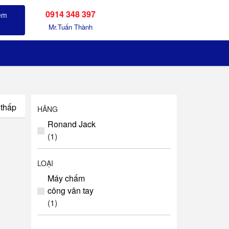
0914 348 397
Sản phẩm đã xem
Mr.Tuấn Thành
 thấp
HÃNG
Ronand Jack
(1)
LOẠI
Máy chấm
công vân tay
(1)