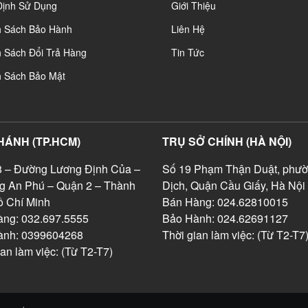
Định Sử Dụng
Giới Thiệu
h Sách Bảo Hành
Liên Hệ
 Sách Đổi Trả Hàng
Tin Tức
h Sách Bảo Mật
HÁNH (TP.HCM)
TRỤ SỞ CHÍNH (HÀ NỘI)
 – Đường Lương Định Của –
Số 19 Phạm Thận Duật, phườ
g An Phú – Quận 2 – Thành
Dịch, Quận Cầu Giấy, Hà Nội
 Chí Minh
Bán Hàng: 024.62810015
ng: 032.697.5555
Bảo Hành: 024.62691127
ành: 0399604268
Thời gian làm việc: (Từ T2-T7
ian làm việc: (Từ T2-T7)