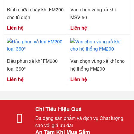
Bình chữa cháy khí FM200
Van chọn vùng xả khí
cho tủ điện
MSV-50
Liên hệ
Liên hệ
Đầu phun xả khí FM200
Van chọn vùng xả khí cho
loại 360°
hệ thống FM200
Liên hệ
Liên hệ
Chi Tiêu Hiệu Quả
Đa dạng sản phẩm và dịch vụ Chất lượng
cao với giá ưu đãi
An Tâm Khi Mua Sắm