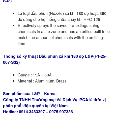
S32)
Là loại đầu phun (Nozzle) xả khí 180 độ hoặc 360
độ dùng cho hệ thống chữa cháy khí HFC-125
Effectively sprays the saved fire-extinguishing
chemicals in a fire zone and has an orifice built in to
match the amount of chemicals with the emitting
time.
Thông số kỹ thuật Đầu phun xả khí 180 độ L&P(F1-25-
007-S32)
Gauge : 15A ~ 50A
Material : Aluminium, Brass
Sản phẩm của L&P – Korea.
Công ty TNHH Thương mại Và Dịch Vụ IPCA là đơn vị
phân phối độc quyền tại Việt Nam.
Hotline: 0914.3483397 – 0975.907336