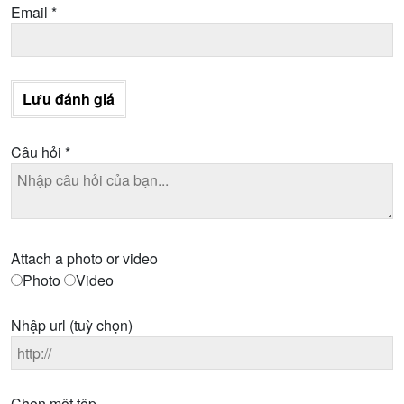
Email
*
Lưu đánh giá
Câu hỏi
*
Attach a photo or video
Photo
Video
Nhập url
(tuỳ chọn)
Chọn một tệp