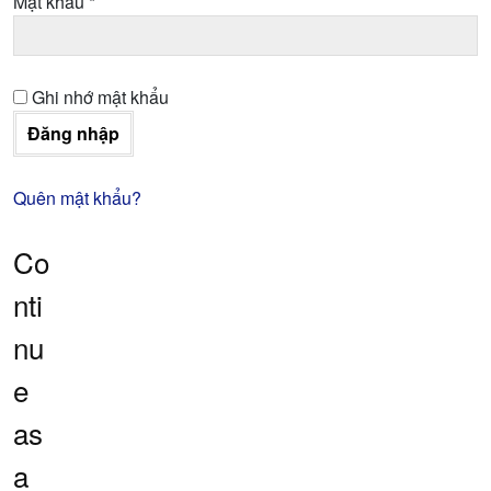
Bắt
Mật khẩu
*
buộc
Ghi nhớ mật khẩu
Đăng nhập
Quên mật khẩu?
Co
nti
nu
e
as
a