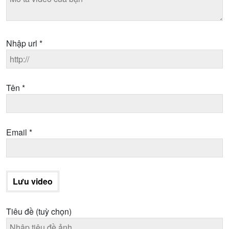
Nhập url
*
Tên
*
Email
*
Lưu video
Tiêu đề
(tuỳ chọn)