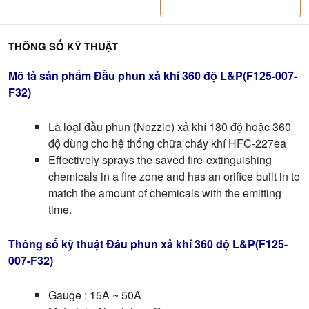
THÔNG SỐ KỸ THUẬT
Mô tả sản phẩm Đầu phun xả khí 360 độ L&P(F125-007-
F32)
Là loại đầu phun (Nozzle) xả khí 180 độ hoặc 360
độ dùng cho hệ thống chữa cháy khí HFC-227ea
Effectively sprays the saved fire-extinguishing
chemicals in a fire zone and has an orifice built in to
match the amount of chemicals with the emitting
time.
Thông số kỹ thuật Đầu phun xả khí 360 độ L&P(F125-
007-F32)
Gauge : 15A ~ 50A