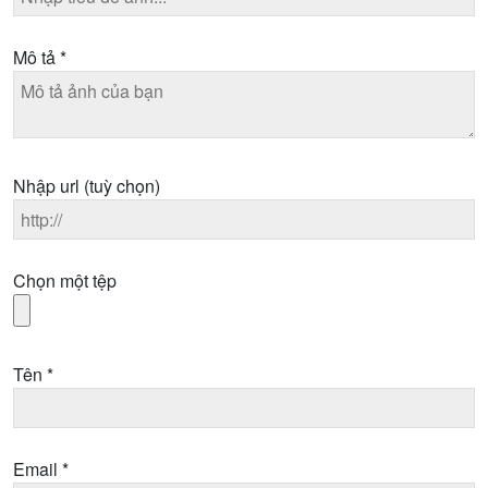
Mô tả
*
Nhập url
(tuỳ chọn)
Chọn một tệp
Tên
*
Email
*