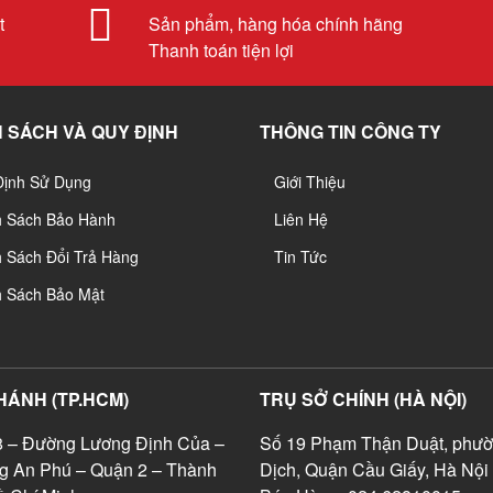
t
Sản phẩm, hàng hóa chính hãng
Thanh toán tiện lợi
 SÁCH VÀ QUY ĐỊNH
THÔNG TIN CÔNG TY
Định Sử Dụng
Giới Thiệu
h Sách Bảo Hành
Liên Hệ
 Sách Đổi Trả Hàng
Tin Tức
h Sách Bảo Mật
HÁNH (TP.HCM)
TRỤ SỞ CHÍNH (HÀ NỘI)
 – Đường Lương Định Của –
Số 19 Phạm Thận Duật, phườ
g An Phú – Quận 2 – Thành
Dịch, Quận Cầu Giấy, Hà Nội