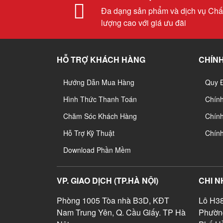
Đa dạng sản phẩm và dịch vụ Chấ
lượng cao với giá ưu đãi
HỖ TRỢ KHÁCH HÀNG
CHÍNH
Hướng Dẫn Mua Hàng
Quy 
Hình Thức Thanh Toán
Chín
Chăm Sóc Khách Hàng
Chính
Hỗ Trợ Kỹ Thuật
Chín
Download Phần Mềm
VP. GIAO DỊCH (TP.HÀ NỘI)
CHI N
Phòng 1005 Tòa nhà B3D, KĐT
Lô H38
Nam Trung Yên, Q. Cầu Giấy. TP Hà
Phườn