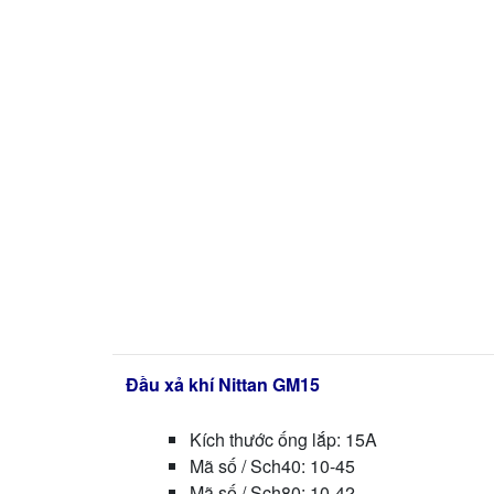
Đầu xả khí Nittan GM15
Kích thước ống lắp: 15A
Mã số / Sch40: 10-45
Mã số / Sch80: 10-42