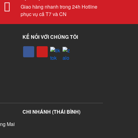
Giao hàng nhanh trong 24h Hotline
phục vụ cả T7 và CN
KẾ NỐI VỚI CHÚNG TÔI
CHI NHÁNH (THÁI BÌNH)
ng Mai