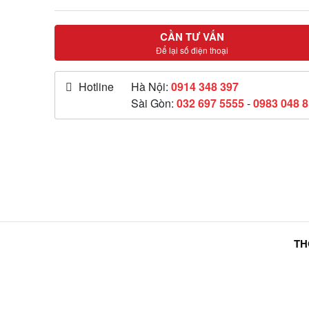
CẦN TƯ VẤN
Để lại số điện thoại
Hotline
Hà Nội:
0914 348 397
Sài Gòn:
032 697 5555
-
0983 048 
TH