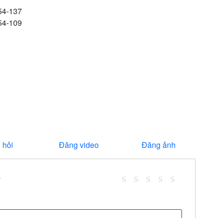
,54-137
,54-109
 hỏi
Đăng video
Đăng ảnh
*