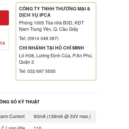
CÔNG TY TNHH THƯƠNG MẠI &
DỊCH VỤ IPCA
Phòng 1005 Tòa nhà B3D, KĐT
Nam Trung Yên, Q. Cầu Giấy
Tel: (0914 348 397)
814
CHI NHÁNH TẠI HỒ CHÍ MINH
Lô H38, Lương Định Của, P.An Phú,
Quận 2
Tel: 032 697 5555
ÔNG SỐ KỸ THUẬT
larm Current
93mA (136mA @ 33V max.)
LC Loop Idle
110