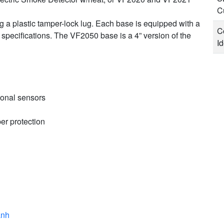
C
ng a plastic tamper-lock lug. Each base is equipped with a
C
al specifications. The VF2050 base is a 4” version of the
Id
ional sensors
per protection
ảnh