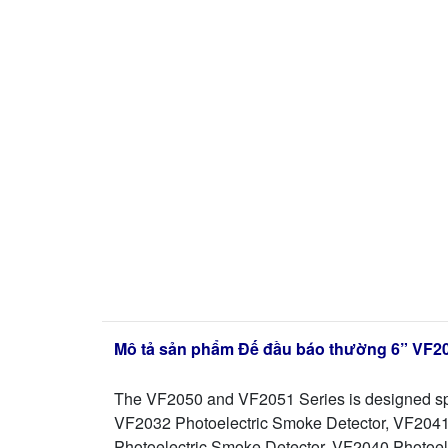
Mô tả sản phẩm Đế đầu báo thường 6” VF2
The VF2050 and VF2051 Series is designed spe
VF2032 Photoelectric Smoke Detector, VF2041
Photoelectric Smoke Detector, VF2040 Photoe