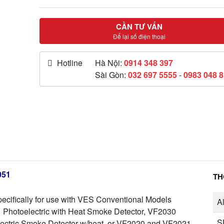
CẦN TƯ VẤN
Để lại số điện thoại
Hotline
Hà Nội:
0914 348 397
Sài Gòn:
032 697 5555
-
0983 048 
051
TH
cifically for use with VES Conventional Models
A
 Photoelectric with Heat Smoke Detector, VF2030
S
lectric Smoke Detector w/heat, or VF2020 and VF2021