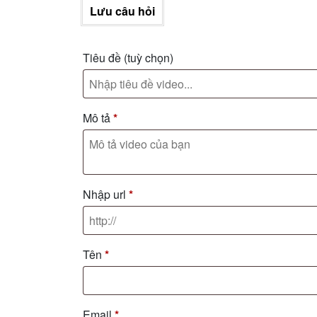
Lưu câu hỏi
Tiêu đề
(tuỳ chọn)
Mô tả
*
Nhập url
*
Tên
*
Email
*