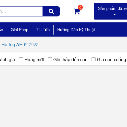
0
Án
Giải Pháp
Tin Tức
Hướng Dẫn Kỹ Thuật
 Horing AH-91213”
ánh giá
Hàng mới
Giá thấp đến cao
Giá cao xuống