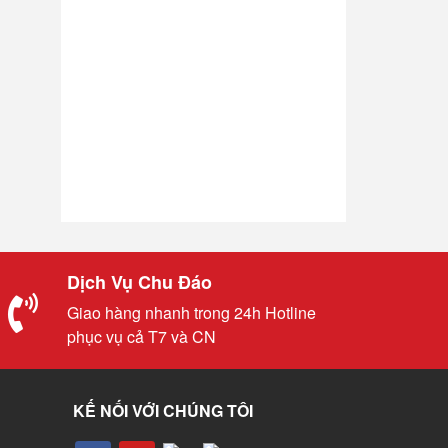
Dịch Vụ Chu Đáo
Giao hàng nhanh trong 24h Hotline
phục vụ cả T7 và CN
KẾ NỐI VỚI CHÚNG TÔI