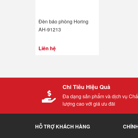
Đèn báo phòng Horing
AH-91213
Liên hệ
Chi Tiêu Hiệu Quả
Đa dạng sản phẩm và dịch vụ Chấ
lượng cao với giá ưu đãi
HỖ TRỢ KHÁCH HÀNG
CHÍNH