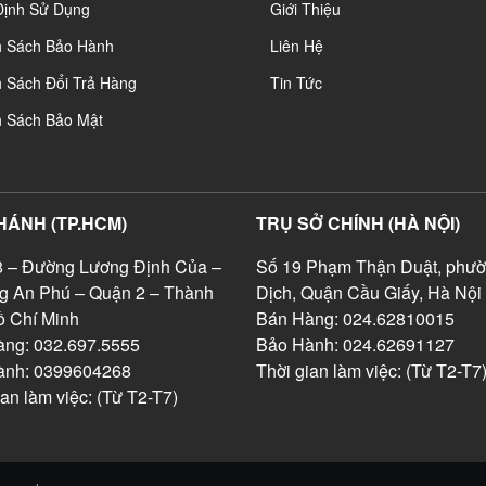
Định Sử Dụng
Giới Thiệu
h Sách Bảo Hành
Liên Hệ
 Sách Đổi Trả Hàng
Tin Tức
h Sách Bảo Mật
HÁNH (TP.HCM)
TRỤ SỞ CHÍNH (HÀ NỘI)
 – Đường Lương Định Của –
Số 19 Phạm Thận Duật, phườ
g An Phú – Quận 2 – Thành
Dịch, Quận Cầu Giấy, Hà Nội
 Chí Minh
Bán Hàng: 024.62810015
ng: 032.697.5555
Bảo Hành: 024.62691127
ành: 0399604268
Thời gian làm việc: (Từ T2-T7
ian làm việc: (Từ T2-T7)