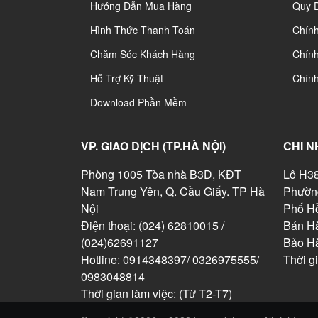
Hướng Dẫn Mua Hàng
Quy 
Hình Thức Thanh Toán
Chín
Chăm Sóc Khách Hàng
Chính
Hỗ Trợ Kỹ Thuật
Chín
Download Phần Mềm
VP. GIAO DỊCH (TP.HÀ NỘI)
CHI N
Phòng 1005 Tòa nhà B3D, KĐT
Lô H38
Nam Trung Yên, Q. Cầu Giấy. TP Hà
Phườn
Nội
Phố Hồ
Điện thoại: (024) 62810015 /
Bán Hà
(024)62691127
Bảo H
Hotline: 0914348397/ 0326975555/
Thời g
0983048814
Thời gian làm việc: (Từ T2-T7)