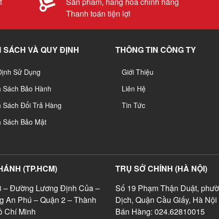
t
Sản phẩm, hàng hóa chính hãng
Thanh toán tiện lợi
 SÁCH VÀ QUY ĐỊNH
THÔNG TIN CÔNG TY
Định Sử Dụng
Giới Thiệu
h Sách Bảo Hành
Liên Hệ
 Sách Đổi Trả Hàng
Tin Tức
h Sách Bảo Mật
HÁNH (TP.HCM)
TRỤ SỞ CHÍNH (HÀ NỘI)
 – Đường Lương Định Của –
Số 19 Phạm Thận Duật, phườ
g An Phú – Quận 2 – Thành
Dịch, Quận Cầu Giấy, Hà Nội
 Chí Minh
Bán Hàng: 024.62810015