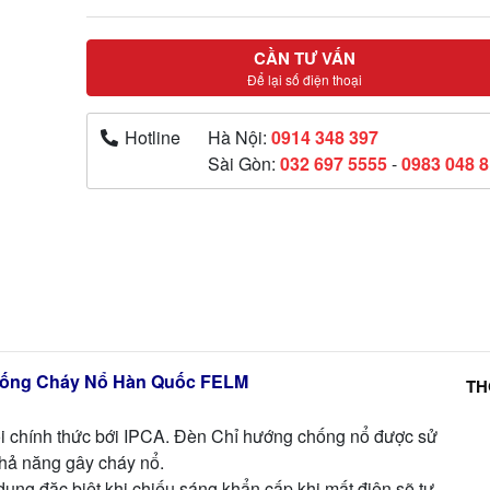
CẦN TƯ VẤN
Để lại số điện thoại
Hotline
Hà Nội:
0914 348 397
Sài Gòn:
032 697 5555
-
0983 048 
Chống Cháy Nổ Hàn Quốc FELM
TH
 chính thức bới IPCA. Đèn Chỉ hướng chống nổ được sử
khả năng gây cháy nổ.
ng đặc biệt khi chiếu sáng khẩn cấp khi mất điện sẽ tự