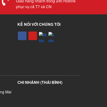
Giao hàng nhanh trong 24h Hotline
phục vụ cả T7 và CN
KẾ NỐI VỚI CHÚNG TÔI
CHI NHÁNH (THÁI BÌNH)
ng Mai