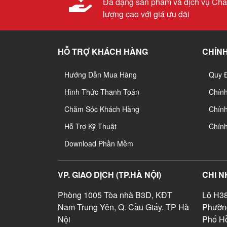
Đa dạng sản phẩm và dịch vụ Chấ
lượng cao với giá ưu đãi
HỖ TRỢ KHÁCH HÀNG
CHÍNH
Hướng Dẫn Mua Hàng
Quy 
Hình Thức Thanh Toán
Chín
Chăm Sóc Khách Hàng
Chính
Hỗ Trợ Kỹ Thuật
Chín
Download Phần Mềm
VP. GIAO DỊCH (TP.HÀ NỘI)
CHI N
Phòng 1005 Tòa nhà B3D, KĐT
Lô H38
Nam Trung Yên, Q. Cầu Giấy. TP Hà
Phườn
Nội
Phố Hồ