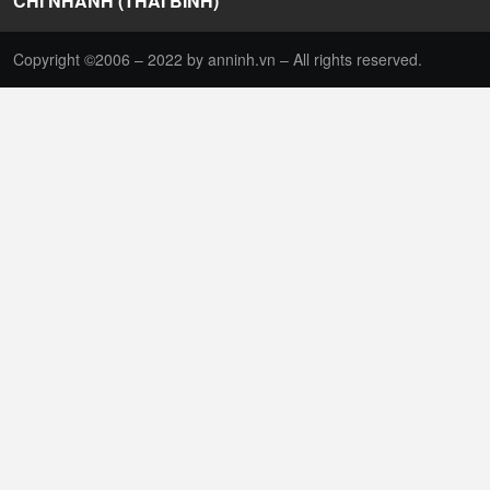
CHI NHÁNH (THÁI BÌNH)
Copyright ©2006 – 2022 by anninh.vn – All rights reserved.