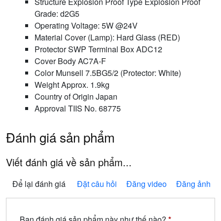
Structure Explosion Proof Type Explosion Proof
Grade: d2G5
Operating Voltage: 5W @24V
Material Cover (Lamp): Hard Glass (RED)
Protector SWP Terminal Box ADC12
Cover Body AC7A-F
Color Munsell 7.5BG5/2 (Protector: White)
Weight Approx. 1.9kg
Country of Origin Japan
Approval TIIS No. 68775
Đánh giá sản phẩm
Viết đánh giá về sản phẩm...
Để lại đánh giá
Đặt câu hỏi
Đăng video
Đăng ảnh
Bạn đánh giá sản phẩm này như thế nào?
*