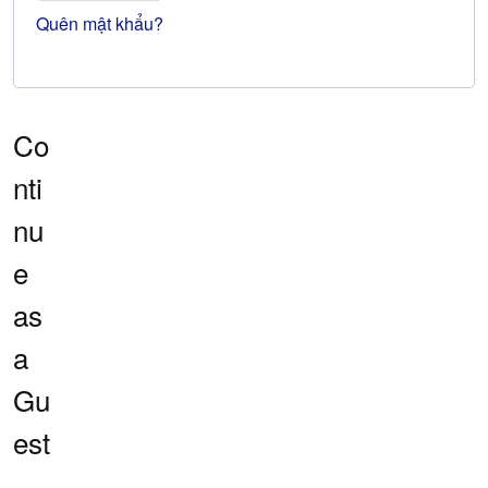
Quên mật khẩu?
Co
nti
nu
e
as
a
Gu
est