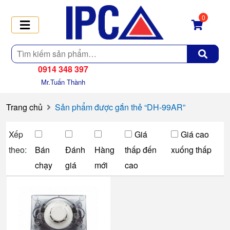
0
Tìm
kiếm
0914 348 397
Mr.Tuấn Thành
Trang chủ
Sản phẩm được gắn thẻ “DH-99AR”
Xếp
Giá
Giá cao
theo:
Bán
Đánh
Hàng
thấp đến
xuống thấp
chạy
giá
mới
cao