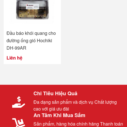
Đầu báo khói quang cho
đường ống gió Hochiki
DH-99AR
Liên hệ
Chi Tiêu Hiệu Quả
Đa dạng sản phẩm và dịch vụ Chất lượng
cao với giá ưu đãi
An Tâm Khi Mua Sắm
Sản phẩm, hàng hóa chính hãng Thanh toán