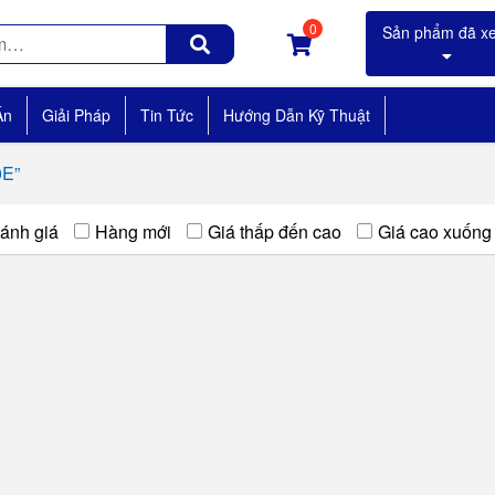
0
Án
Giải Pháp
Tin Tức
Hướng Dẫn Kỹ Thuật
0E”
ánh giá
Hàng mới
Giá thấp đến cao
Giá cao xuống