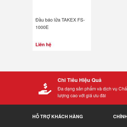
Đầu báo lửa TAKEX FS-
1000E
Liên hệ
Chi Tiêu Hiệu Quả
Đa dạng sản phẩm và dịch vụ Chấ
lượng cao với giá ưu đãi
HỖ TRỢ KHÁCH HÀNG
CHÍNH