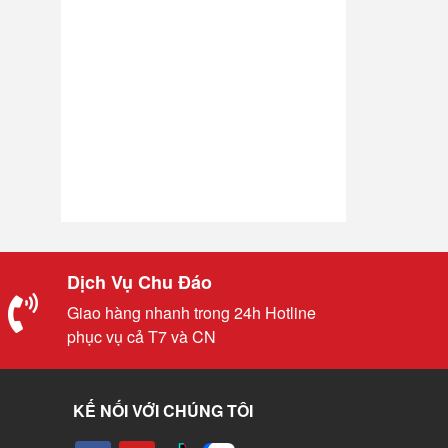
Dịch Vụ Chu Đáo
Giao hàng nhanh trong 24h Hotline
phục vụ cả T7 và CN
KẾ NỐI VỚI CHÚNG TÔI