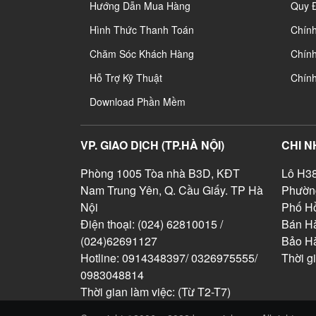
Hướng Dẫn Mua Hàng
Quy 
Hình Thức Thanh Toán
Chín
Chăm Sóc Khách Hàng
Chính
Hỗ Trợ Kỹ Thuật
Chín
Download Phần Mềm
VP. GIAO DỊCH (TP.HÀ NỘI)
CHI N
Phòng 1005 Tòa nhà B3D, KĐT
Lô H38
Nam Trung Yên, Q. Cầu Giấy. TP Hà
Phườn
Nội
Phố Hồ
Điện thoại: (024) 62810015 /
Bán Hà
(024)62691127
Bảo H
Hotline: 0914348397/ 0326975555/
Thời g
0983048814
Thời gian làm việc: (Từ T2-T7)