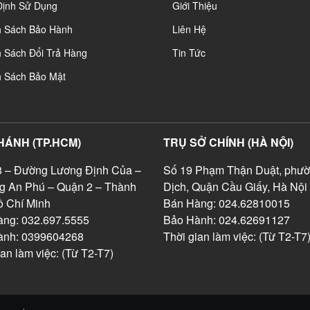
Định Sử Dụng
Giới Thiệu
h Sách Bảo Hành
Liên Hệ
 Sách Đổi Trả Hàng
Tin Tức
h Sách Bảo Mật
HÁNH (TP.HCM)
TRỤ SỞ CHÍNH (HÀ NỘI)
 – Đường Lương Định Của –
Số 19 Phạm Thận Duật, phườ
g An Phú – Quận 2 – Thành
Dịch, Quận Cầu Giấy, Hà Nội
 Chí Minh
Bán Hàng: 024.62810015
ng: 032.697.5555
Bảo Hành: 024.62691127
ành: 0399604268
Thời gian làm việc: (Từ T2-T7
ian làm việc: (Từ T2-T7)