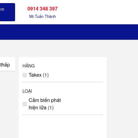
0914 348 397
Sản phẩm đã xem
Mr.Tuấn Thành
 thấp
HÃNG
Takex
(1)
LOẠI
Cảm biến phát
hiện lửa
(1)