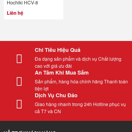
Hochiki HCV-8
Liên hệ
Chi Tiêu Hiệu Quả
Đa dạng sản phẩm và dịch vụ Chất lượng
cao với giá ưu đãi
An Tâm Khi Mua Sắm
Sản phẩm, hàng hóa chính hãng Thanh toán
tiện lợi
Dịch Vụ Chu Đáo
Giao hàng nhanh trong 24h Hotline phục vụ
cả T7 và CN