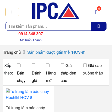
0
Tìm
kiếm
0914 348 397
Mr.Tuấn Thành
Trang chủ
Sản phẩm được gắn thẻ “HCV-8”
Xếp
Giá
Giá cao
theo:
Bán
Đánh
Hàng
thấp đến
xuống thấp
chạy
giá
mới
cao
Tủ trung tâm báo cháy