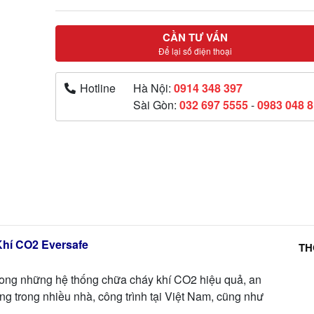
CẦN TƯ VẤN
Để lại số điện thoại
Hotline
Hà Nội:
0914 348 397
Sài Gòn:
032 697 5555
-
0983 048 
Khí CO2 Eversafe
TH
rong những hệ thống chữa cháy khí CO2 hiệu quả, an
ng trong nhiều nhà, công trình tại Việt Nam, cũng như