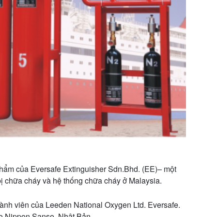
hẩm của Eversafe Extinguisher Sdn.Bhd. (EE)– một
bị chữa cháy và hệ thống chữa cháy ở Malaysia.
hành viên của Leeden National Oxygen Ltd. Eversafe.
yo Nippon Sanso, Nhật Bản.