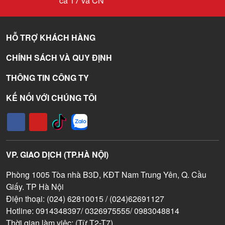
cả T7 và CN
HỖ TRỢ KHÁCH HÀNG
CHÍNH SÁCH VÀ QUY ĐỊNH
THÔNG TIN CÔNG TY
KẾ NỐI VỚI CHÚNG TÔI
VP. GIAO DỊCH (TP.HÀ NỘI)
Phòng 1005 Tòa nhà B3D, KĐT Nam Trung Yên, Q. Cầu
Giấy. TP Hà Nội
Điện thoại: (024) 62810015 / (024)62691127
Hotline: 0914348397/ 0326975555/ 0983048814
Thời gian làm việc: (Từ T2-T7)