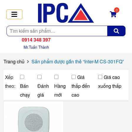
0
Tìm
kiếm
0914 348 397
Mr.Tuấn Thành
Trang chủ
Sản phẩm được gắn thẻ “Inter-M CS-301FQ”
Xếp
Giá
Giá cao
theo:
Bán
Đánh
Hàng
thấp đến
xuống thấp
chạy
giá
mới
cao