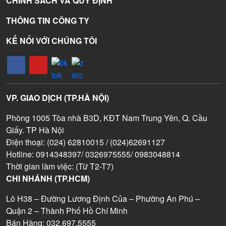
CHÍNH SÁCH VÀ QUY ĐỊNH
THÔNG TIN CÔNG TY
KẾ NỐI VỚI CHÚNG TÔI
VP. GIAO DỊCH (TP.HÀ NỘI)
Phòng 1005 Tòa nhà B3D, KĐT Nam Trung Yên, Q. Cầu
Giấy. TP Hà Nội
Điện thoại: (024) 62810015 / (024)62691127
Hotline: 0914348397/ 0326975555/ 0983048814
Thời gian làm việc: (Từ T2-T7)
CHI NHÁNH (TP.HCM)
Lô H38 – Đường Lương Định Của – Phường An Phú –
Quận 2 – Thành Phố Hồ Chí Minh
Bán Hàng: 032.697.5555