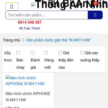
0
Tìm
kiếm
0914 348 397
Mr.Tuấn Thành
Trang chủ
Sản phẩm được gắn thẻ “IX-MV7-HW”
Xếp
Giá
Giá cao
theo:
Bán
Đánh
Hàng
thấp đến
xuống thấp
chạy
giá
mới
cao
Màn hình chính AIPHONE
IX-MV7-HW