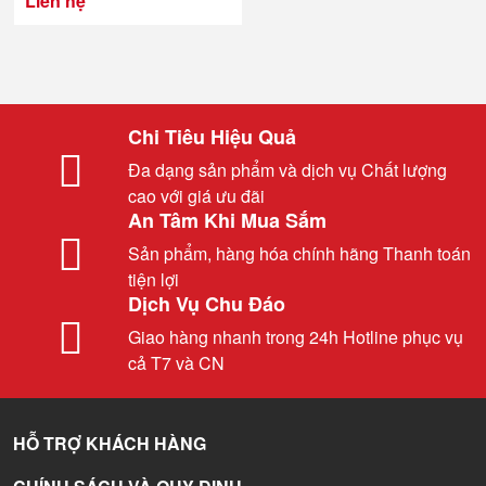
Liên hệ
Chi Tiêu Hiệu Quả
Đa dạng sản phẩm và dịch vụ Chất lượng
cao với giá ưu đãi
An Tâm Khi Mua Sắm
Sản phẩm, hàng hóa chính hãng Thanh toán
tiện lợi
Dịch Vụ Chu Đáo
Giao hàng nhanh trong 24h Hotline phục vụ
cả T7 và CN
HỖ TRỢ KHÁCH HÀNG