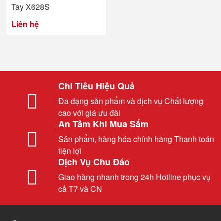
Tay X628S
Liên hệ
Chi Tiêu Hiệu Quả
Đa dạng sản phẩm và dịch vụ Chất lượng
cao với giá ưu đãi
An Tâm Khi Mua Sắm
Sản phẩm, hàng hóa chính hãng Thanh toán
tiện lợi
Dịch Vụ Chu Đáo
Giao hàng nhanh trong 24h Hotline phục vụ
cả T7 và CN