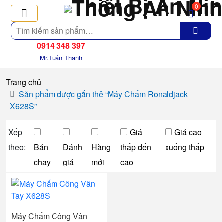
0
Tìm
kiếm
0914 348 397
Mr.Tuấn Thành
Trang chủ
Sản phẩm được gắn thẻ “Máy Chấm Ronaldjack
X628S”
Xếp
Giá
Giá cao
theo:
Bán
Đánh
Hàng
thấp đến
xuống thấp
chạy
giá
mới
cao
Máy Chấm Công Vân