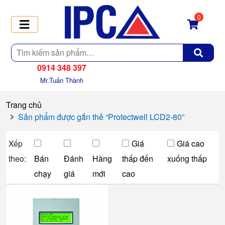
0
Tìm
kiếm
0914 348 397
Mr.Tuấn Thành
Trang chủ
Sản phẩm được gắn thẻ “Protectwell LCD2-80”
Xếp
Giá
Giá cao
theo:
Bán
Đánh
Hàng
thấp đến
xuống thấp
chạy
giá
mới
cao