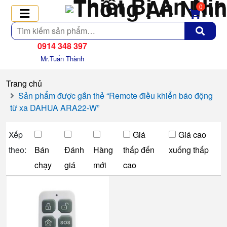
0
Tìm
kiếm
0914 348 397
Mr.Tuấn Thành
Trang chủ
Sản phẩm được gắn thẻ “Remote điều khiển báo động
từ xa DAHUA ARA22-W”
Xếp
Giá
Giá cao
theo:
Bán
Đánh
Hàng
thấp đến
xuống thấp
chạy
giá
mới
cao