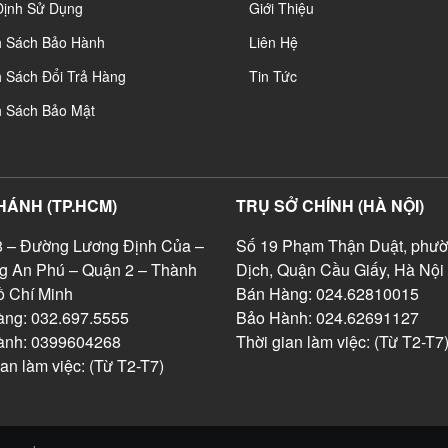
Định Sử Dụng
Giới Thiệu
h Sách Bảo Hành
Liên Hệ
 Sách Đổi Trả Hàng
Tin Tức
h Sách Bảo Mật
HÁNH (TP.HCM)
TRỤ SỞ CHÍNH (HÀ NỘI)
 – Đường Lương Định Của –
Số 19 Phạm Thận Duật, phườ
g An Phú – Quận 2 – Thành
Dịch, Quận Cầu Giấy, Hà Nội
 Chí Minh
Bán Hàng: 024.62810015
ng: 032.697.5555
Bảo Hành: 024.62691127
ành: 0399604268
Thời gian làm việc: (Từ T2-T7
ian làm việc: (Từ T2-T7)