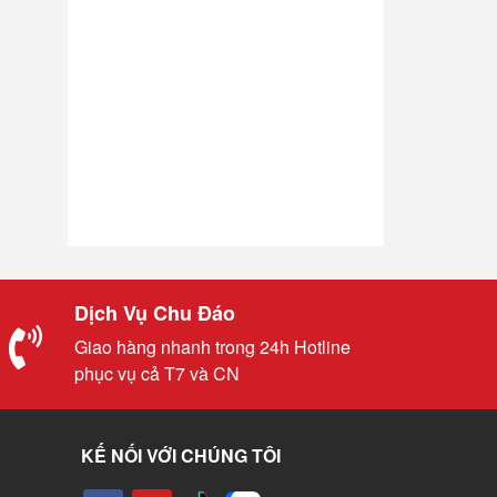
Dịch Vụ Chu Đáo
Giao hàng nhanh trong 24h Hotline
phục vụ cả T7 và CN
KẾ NỐI VỚI CHÚNG TÔI