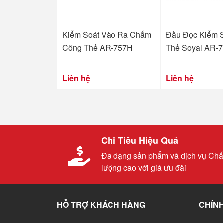
Kiểm Soát Vào Ra Chấm
Đầu Đọc Kiểm 
Công Thẻ AR-757H
Thẻ Soyal AR-
Liên hệ
Liên hệ
Chi Tiêu Hiệu Quả
Đa dạng sản phẩm và dịch vụ Chấ
lượng cao với giá ưu đãi
HỖ TRỢ KHÁCH HÀNG
CHÍNH