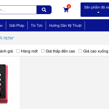
0
Án
Giải Pháp
Tin Tức
Hướng Dẫn Kỹ Thuật
AR-757H”
ánh giá
Hàng mới
Giá thấp đến cao
Giá cao xuống