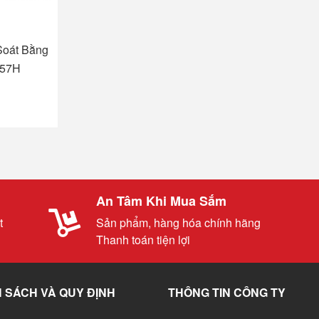
Soát Bằng
757H
An Tâm Khi Mua Sắm
t
Sản phẩm, hàng hóa chính hãng
Thanh toán tiện lợi
 SÁCH VÀ QUY ĐỊNH
THÔNG TIN CÔNG TY