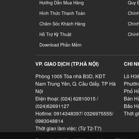
Hướng Dẫn Mua Hàng
Quy 
Hình Thức Thanh Toán
Chín
Chăm Sóc Khách Hàng
Chính
Hỗ Trợ Kỹ Thuật
Chín
Download Phần Mềm
VP. GIAO DỊCH (TP.HÀ NỘI)
CHI N
Phòng 1005 Tòa nhà B3D, KĐT
Lô H38
Nam Trung Yên, Q. Cầu Giấy. TP Hà
Phườn
Nội
Phố Hồ
Điện thoại: (024) 62810015 /
Bán Hà
(024)62691127
Bảo H
Hotline: 0914348397/ 0326975555/
Thời g
0983048814
Thời gian làm việc: (Từ T2-T7)